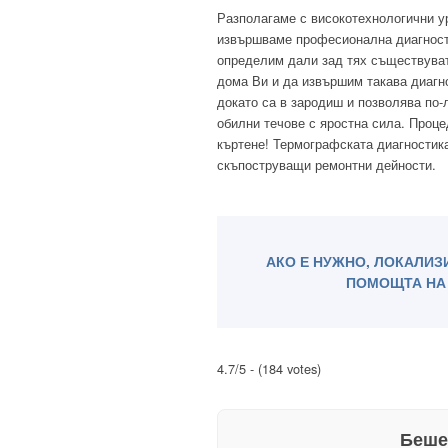
Разполагаме с високотехнологични ур
извършваме професионална диагностик
определим дали зад тях съществуват
дома Ви и да извършим такава диагн
докато са в зародиш и позволява по-
обилни течове с яростна сила. Процед
къртене! Термографската диагностик
скъпоструващи ремонтни дейности.
АКО Е НУЖНО, ЛОКАЛИЗ
ПОМОЩТА НА 
4.7/5 - (184 votes)
Беше