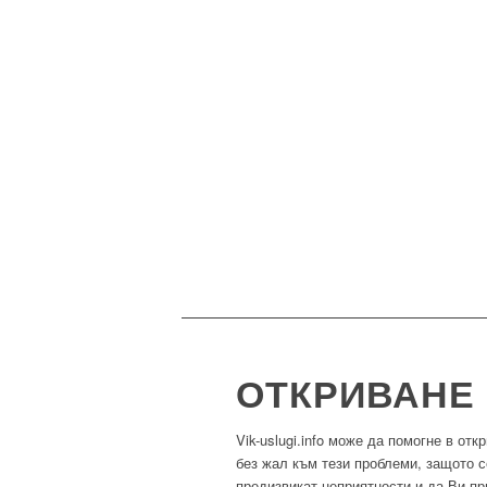
ОТКРИВАНЕ
Vik-uslugi.info може да помогне в от
без жал към тези проблеми, защото с
предизвикат неприятности и да Ви пр