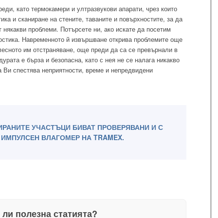
еди, като термокамери и ултразвукови апарати, чрез които
а и сканиране на стените, таваните и повърхностите, за да
 някакви проблеми. Потърсете ни, ако искате да посетим
остика. Навременното й извършване открива проблемите още
лесното им отстраняване, още преди да са се превърнали в
урата е бърза и безопасна, като с нея не се налага никакво
а Ви спестява неприятности, време и непредвидени
ИРАНИТЕ УЧАСТЪЦИ БИВАТ ПРОВЕРЯВАНИ И С
ИМПУЛСЕН ВЛАГОМЕР НА TRAMEX.
 ли полезна статията?