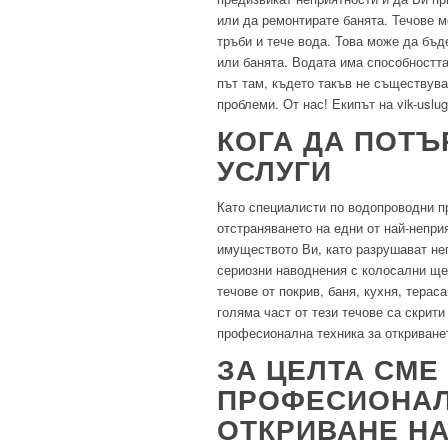
или да ремонтирате банята. Течове м
тръби и тече вода. Това може да бъд
или банята. Водата има способностт
път там, където такъв не съществува
проблеми. От нас! Екипът на vik-uslu
КОГА ДА ПОТЪ
УСЛУГИ
Като специалисти по водопроводни п
отстраняването на едни от най-непри
имуществото Ви, като разрушават нег
сериозни наводнения с колосални ще
течове от покрив, баня, кухня, терас
голяма част от тези течове са скрит
професионална техника за откриване
ЗА ЦЕЛТА СМЕ
ПРОФЕСИОНАЛ
ОТКРИВАНЕ НА