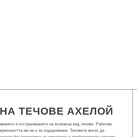
 НА ТЕЧОВЕ АХЕЛОЙ
криването и отстраняването на всякакъв вид течове. Работим
ериозността им не е за подценяване. Течовете могат да
инудят без подготовка да замазвате и пребоядисвате стените