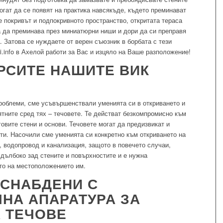
огат да се появят на практика навсякъде, където преминават
е покривът и подпокривното пространство, откритата тераса
а да преминава през миниатюрни ниши и дори да си преправя
. Затова се нуждаете от верен съюзник в борбата с тези
gi.info в Ахелой работи за Вас и изцяло на Ваше разположение!
РСИТЕ НАШИТЕ ВИК
роблеми, сме усъвършенствали уменията си в откриването и
ятните сред тях – течовете. Те действат безкомпромисно към
овите стени и основи. Течовете могат да предизвикат и
ти. Насочили сме уменията си конкретно към откриването на
а, водопровод и канализация, защото в повечето случаи,
и дълбоко зад стените и повърхностите и е нужна
то на местоположението им.
 СНАБДЕНИ С
НА АПАРАТУРА ЗА
 ТЕЧОВЕ