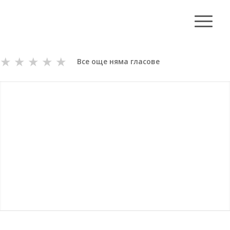
★
★
★
★
★
Все още няма гласове