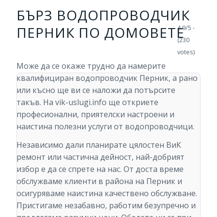
БЪРЗ ВОДОПРОВОДЧИК
ПЕРНИК ПО ДОМОВЕТЕ
4.9/5 -
(230
votes)
Може да се окаже трудно да намерите
квалифициран водопроводчик Перник, а рано
или късно ще ви се наложи да потърсите
такъв. На vik-uslugi.info ще откриете
професионални, приятелски настроени и
наистина полезни услуги от водопроводчици.
Независимо дали планирате цялостен ВиК
ремонт или частична дейност, най-добрият
избор е да се спрете на нас. От доста време
обслужваме клиенти в района на Перник и
осигуряваме наистина качествено обслужване.
Пристигаме незабавно, работим безупречно и