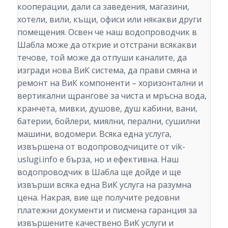
кооперации, дали са заведения, магазини,
хотели, вили, къщи, офиси или някакви други
помещения. Освен че наш водопроводчик в
Шабла може да открие и отстрани всякакви
течове, той може да отпуши каналите, да
изгради нова ВиК система, да прави смяна и
ремонт на ВиК компоненти – хоризонтални и
вертикални щрангове за чиста и мръсна вода,
кранчета, мивки, душове, душ кабини, вани,
батерии, бойлери, миялни, перални, сушилни
машини, водомери. Всяка една услуга,
извършена от водопроводчиците от vik-
uslugi.info е бърза, но и ефективна. Наш
водопроводчик в Шабла ще дойде и ще
извърши всяка една ВиК услуга на разумна
цена. Накрая, вие ще получите редовни
платежни документи и писмена гаранция за
извършените качествено ВиК услуги и