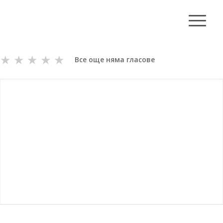
★
★
★
★
★
Все още няма гласове