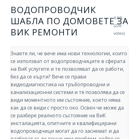
ВОДОПРОВОДЧИК
ШАБЛА ПО ДОМОВЕТЕ ЗА
4.9/5 -
(226
ВИК РЕМОНТИ
votes)
Знаете ли, че вече има нови технологии, които
се използват от водопроводчиците в сферата
на ВиК услугите и те позволяват да се работи,
без да се кърти? Вече се прави
видеодиагностика на тръбопроводни и
канализационни системи и тя позволява да се
види моментното им състояние, което няма
как да се види с просто око. Освен че може да
се разбере реалното състояние на ВиК
инсталацията, опитните и квалифицирани
водопроводчици могат да го заснемат и да
разберат къде точно има проблем, който се