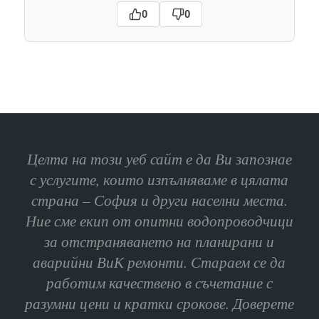
0
0
Целта на този уеб сайт е да Ви запознае
с услугите, които изпълняваме в цялата
страна – София и други населни места.
Ние сме екип от опитни водопроводчици
за отстраняването на планирани и
аварийни ВиК ремонти. Стараем се да
работим качествено в съчетание с
разумни цени и кратки срокове. Доверете