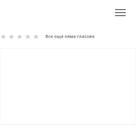
★
★
★
★
★
Все още няма гласове