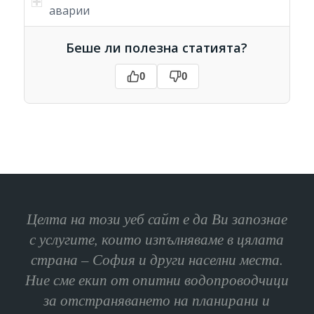
аварии
Беше ли полезна статията?
0
0
Целта на този уеб сайт е да Ви запознае
с услугите, които изпълняваме в цялата
страна – София и други населни места.
Ние сме екип от опитни водопроводчици
за отстраняването на планирани и