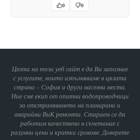
0
0
Целта на този уеб сайт е да Ви запознае
с услугите, които изпълняваме в цялата
страна – София и други населни места.
Ние сме екип от опитни водопроводчици
за отстраняването на планирани и
аварийни ВиК ремонти. Стараем се да
работим качествено в съчетание с
разумни цени и кратки срокове. Доверете