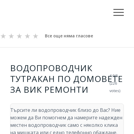
★
★
★
★
★
Все още няма гласове
ВОДОПРОВОДЧИК
ТУТРАКАН ПО ДОМОВЕТЕ
4.9/5 -
(226
ЗА ВИК РЕМОНТИ
votes)
Търсите ли водопроводчик близо до Вас? Ние
можем да Ви помогнем да намерите надежден
местен водопроводчик само с няколко клика
на мишката или с едно телефонно обаждане.