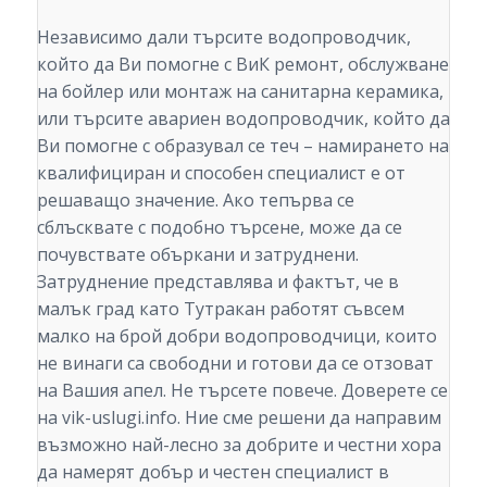
Независимо дали търсите водопроводчик,
който да Ви помогне с ВиК ремонт, обслужване
на бойлер или монтаж на санитарна керамика,
или търсите авариен водопроводчик, който да
Ви помогне с образувал се теч – намирането на
квалифициран и способен специалист е от
решаващо значение. Ако тепърва се
сблъсквате с подобно търсене, може да се
почувствате объркани и затруднени.
Затруднение представлява и фактът, че в
малък град като Тутракан работят съвсем
малко на брой добри водопроводчици, които
не винаги са свободни и готови да се отзоват
на Вашия апел. Не търсете повече. Доверете се
на vik-uslugi.info. Ние сме решени да направим
възможно най-лесно за добрите и честни хора
да намерят добър и честен специалист в