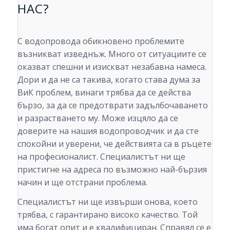
НАС?
С водопровода обикновено проблемите
възникват изведнъж. Много от ситуациите се
оказват спешни и изискват незабавна намеса.
Дори и да не са такива, когато става дума за
ВиК проблем, винаги трябва да се действа
бързо, за да се предотврати задълбочаването
и разрастването му. Може изцяло да се
доверите на нашия водопроводчик и да сте
спокойни и уверени, че действията са в ръцете
на професионалист. Специалистът ни ще
пристигне на адреса по възможно най-бързия
начин и ще отстрани проблема.
Специалистът ни ще извърши онова, което
трябва, с гарантирано високо качество. Той
има богат опит и е квалифициран. Справял се е