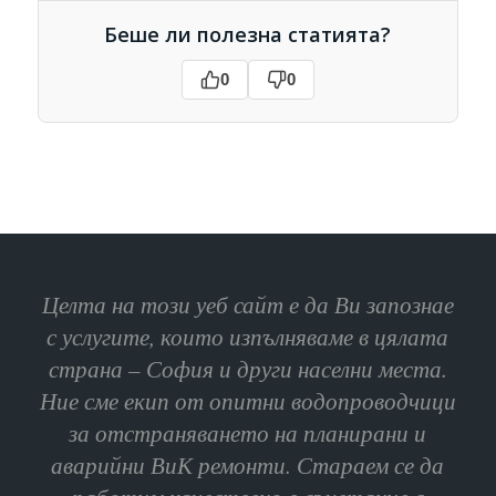
Беше ли полезна статията?
0
0
Целта на този уеб сайт е да Ви запознае
с услугите, които изпълняваме в цялата
страна – София и други населни места.
Ние сме екип от опитни водопроводчици
за отстраняването на планирани и
аварийни ВиК ремонти. Стараем се да