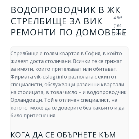
ВОДОПРОВОДЧИК В ЖК
СТРЕЛБИЩЕ ЗА ВИК
4.8/5 -
(164
РЕМОНТИ ПО ДОМОВЕТЕ
votes)
Стрелбище е голям квартал в София, в който
живеят доста столичани. Всички те се грижат
за имоти, които притежават или обитават.
Фирмата vik-uslugi.info разполага с екип от
специалисти, обслужващи различни квартали
на столицата, в това число – и водопроводчик
Орландовци. Той е отличен специалист, на
когото може да се доверите без каквито и да
било притеснения.
КОГА ДА СЕ ОБЪРНЕТЕ КЪМ