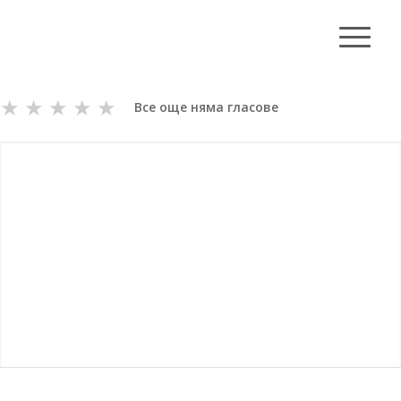
★
★
★
★
★
Все още няма гласове