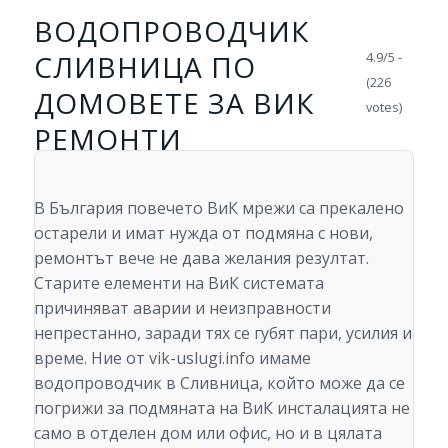
ВОДОПРОВОДЧИК
СЛИВНИЦА ПО
4.9/5 -
(226
ДОМОВЕТЕ ЗА ВИК
votes)
РЕМОНТИ
В България повечето ВиК мрежи са прекалено
остарели и имат нужда от подмяна с нови,
ремонтът вече не дава желания резултат.
Старите елементи на ВиК системата
причиняват аварии и неизправности
непрестанно, заради тях се губят пари, усилия и
време. Ние от vik-uslugi.info имаме
водопроводчик в Сливница, който може да се
погрижи за подмяната на ВиК инсталацията не
само в отделен дом или офис, но и в цялата