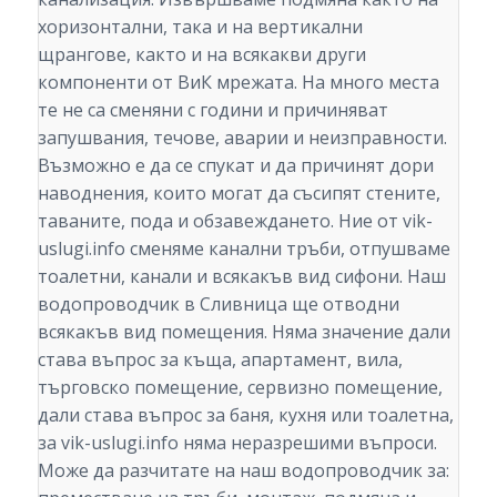
хоризонтални, така и на вертикални
щрангове, както и на всякакви други
компоненти от ВиК мрежата. На много места
те не са сменяни с години и причиняват
запушвания, течове, аварии и неизправности.
Възможно е да се спукат и да причинят дори
наводнения, които могат да съсипят стените,
таваните, пода и обзавеждането. Ние от vik-
uslugi.info сменяме канални тръби, отпушваме
тоалетни, канали и всякакъв вид сифони. Наш
водопроводчик в Сливница ще отводни
всякакъв вид помещения. Няма значение дали
става въпрос за къща, апартамент, вила,
търговско помещение, сервизно помещение,
дали става въпрос за баня, кухня или тоалетна,
за vik-uslugi.info няма неразрешими въпроси.
Може да разчитате на наш водопроводчик за: