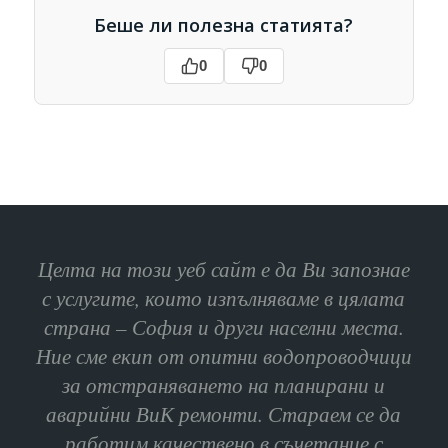
Беше ли полезна статията?
0
0
Целта на този уеб сайт е да Ви запознае
с услугите, които изпълняваме в цялата
страна – София и други населни места.
Ние сме екип от опитни водопроводчици
за отстраняването на планирани и
аварийни ВиК ремонти. Стараем се да
работим качествено в съчетание с