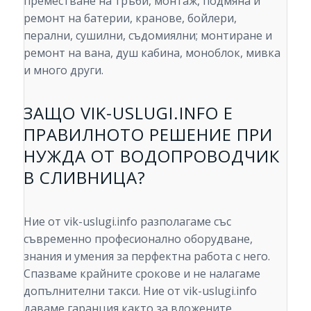
преместване на тръби, монтаж, подмяна и
ремонт на батерии, кранове, бойлери,
перални, сушилни, съдомиялни; монтиране и
ремонт на вана, душ кабина, моноблок, мивка
и много други.
ЗАЩО VIK-USLUGI.INFO Е
ПРАВИЛНОТО РЕШЕНИЕ ПРИ
НУЖДА ОТ ВОДОПРОВОДЧИК
В СЛИВНИЦА?
Ние от vik-uslugi.info разполагаме със
съвременно професионално оборудване,
знания и умения за перфектна работа с него.
Спазваме крайните срокове и не налагаме
допълнителни такси. Ние от vik-uslugi.info
даваме гаранция както за вложените