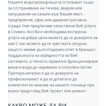
Нашите водопроводчици се отзовават също
за отстраняване на течове, аварии или
запушвания на канали във Вашия имот,
предприятие, офис или административна
сграда. Ние предлагаме качествени ВиК услуги
в Сливен. Ако Ви е необходима експресна
услуга на добра цена можете да се доверите на
нас! С нас можете да се чувствате сигурни,
защото имаме дългогодишен опит в бранша с
поддръжката на изрядността на ВиК
системите, а тяхното правилно функциониране
винаги води до нормално и спокойно битие.
Препоръчително е да се доверите на
професионалист и да се допитате до
компетентно мнение на нашите техници при
всеки предстоящ ВиК проект или ремонт.
КАКВО МОЖЕ ДА ВИ