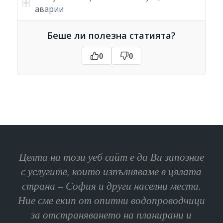
аварии
Беше ли полезна статията?
0
0
Целта на този уеб сайт е да Ви запознае
с услугите, които изпълняваме в цялата
страна – София и други населни места.
Ние сме екип от опитни водопроводчици
за отстраняването на планирани и