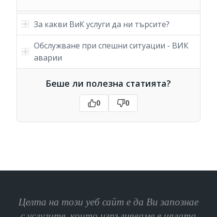
За какви ВиК услуги да ни търсите?
Обслужване при спешни ситуации - ВИК
аварии
Беше ли полезна статията?
0
0
Целта на този уеб сайт е да Ви запознае
с услугите, които изпълняваме в цялата