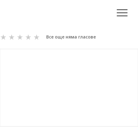
★
★
★
★
★
Все още няма гласове