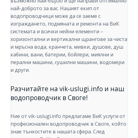
възможно най-бързо и ще направи оптимално
най-доброто за вас. Нашият екип от
водопроводчици може да се заеме с
изграждането, подмяната и ремонта на ВиК
системата и всички нейни елементи –
хоризонтални и вертикални щрангове за чиста
и мръсна вода, кранчета, мивки, душове, душ
кабини, вани, батерии, бойлери, миялни и
перални машини, сушилни машини, водомери
и други.
Разчитайте на vik-uslugi.info и наш
водопроводчик в Своге!
Ние от vik-uslugi.info предлагаме ВиК услуги от
професионален водопроводчик в Своге, който
знае тънкостите в нашата сфера. След