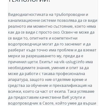
Видеодиагностиката на тръбопроводни и
канализационни системи позволява да се види
реалното им моментно състояние, което няма
как да се види с просто око. Освен че може да
се види то, опитните и компетентни
водопроводчици могат да го заснемат и да
разберат къде точно има проблем и да вземат
мерки за разрешаването му, преди да е
причинил щети. Екипът на vik-uslugi.info има
необходимите знания, умения и опит за да
може да работи с такава професионална
апаратура, защото ние отделяме време и
средства за обучение и преквалификация на
всички, които са част от екипа. Така успяваме
да предоставим качествени ВиК услуги и
водопроводчик в Своге, който умее да върши