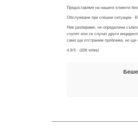
Предоставямя на нашите клиенти без
Обслужване при спешни ситуации - 
Ние разбираме, че определени събити
счупят или се случат други инцидент
само ще отстраним проблема, но ще 
4.9/5 - (226 votes)
Беше