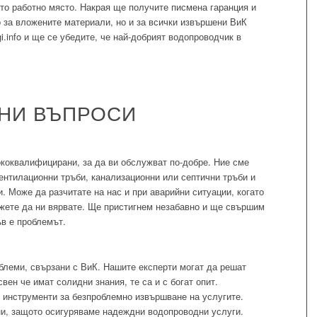
то работно място. Накрая ще получите писмена гаранция и
 за вложените материали, но и за всички извършени ВиК
gi.info и ще се убедите, че най-добрият водопроводчик в
АНИ ВЪПРОСИ
коквалифицирани, за да ви обслужват по-добре. Ние сме
ентилационни тръби, канализационни или септични тръби и
и. Може да разчитате на нас и при аварийни ситуации, когато
жете да ни вярвате. Ще пристигнем незабавно и ще свършим
ъв е проблемът.
блеми, свързани с ВиК. Нашите експерти могат да решат
ен че имат солидни знания, те са и с богат опит.
инструменти за безпроблемно извършване на услугите.
ни, защото осигуряваме надеждни водопроводни услуги.