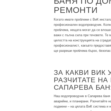
БАНЯ ПО ДО
РЕМОНТИ
Когато имате проблеми с ВиК инстала
професионален водопроводчик. Колко
проблема, нещата могат да се влошат
важи с пълна сила при течовете. Те 
целостта на конструкцията на сграда
професионалист, какъвто предоставям
ще разреши проблема бързо, безопасн
ЗА КАКВИ ВИК
РАЗЧИТАТЕ НА
САПАРЕВА БАН
Наш водопроводчик в Сапарева баня 
аварийни, и планирани. Разчитайте на
подмени – на цялата ВиК система и н