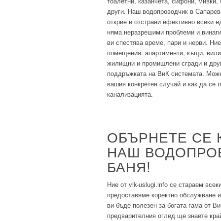
тоалетни, казанчета, сифони, мивки,
други. Наш водопроводчик в Сапарев
открие и отстрани ефективно всеки ед
няма неразрешими проблеми и винаги
ви спестява време, пари и нерви. Ние
помещения: апартаменти, къщи, вили,
жилищни и промишлени сгради и дру
поддръжката на ВиК системата. Може
вашия конкретен случай и как да се
канализацията.
ОБЪРНЕТЕ СЕ К
НАШ ВОДОПРО
БАНЯ!
Ние от vik-uslugi.info се стараем вс
предоставяме коректно обслужване 
ви бъде полезен за богата гама от В
предварителния оглед ще знаете кра