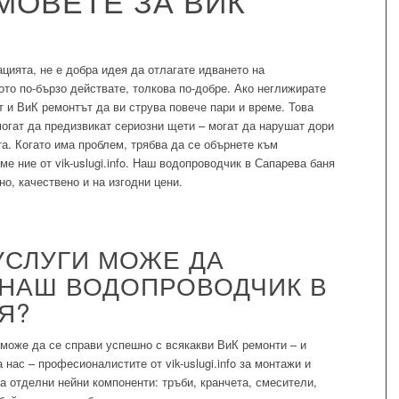
МОВЕТЕ ЗА ВИК
цията, не е добра идея да отлагате идването на
то по-бързо действате, толкова по-добре. Ако неглижирате
 и ВиК ремонтът да ви струва повече пари и време. Това
могат да предизвикат сериозни щети – могат да нарушат дори
та. Когато има проблем, трябва да се обърнете към
е ние от vik-uslugi.info. Наш водопроводчик в Сапарева баня
о, качествено и на изгодни цени.
 УСЛУГИ МОЖЕ ДА
 НАШ ВОДОПРОВОДЧИК В
Я?
може да се справи успешно с всякакви ВиК ремонти – и
 нас – професионалистите от vik-uslugi.info за монтажи и
а отделни нейни компоненти: тръби, кранчета, смесители,