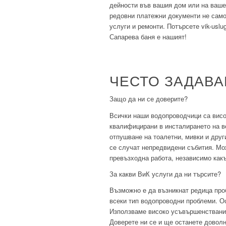
дейности във вашия дом или на ваше
редовни платежни документи не само
услуги и ремонти. Потърсете vik-uslu
Сапарева баня е нашият!
ЧЕСТО ЗАДАВ
Защо да ни се доверите?
Всички наши водопроводчици са висо
квалифицирани в инсталирането на в
отпушване на тоалетни, мивки и друг
се случат непредвидени събития. Мо
превъзходна работа, независимо как
За какви ВиК услуги да ни търсите?
Възможно е да възникнат редица про
всеки тип водопроводни проблеми. Осв
Използваме високо усъвършенствани 
Доверете ни се и ще останете довол