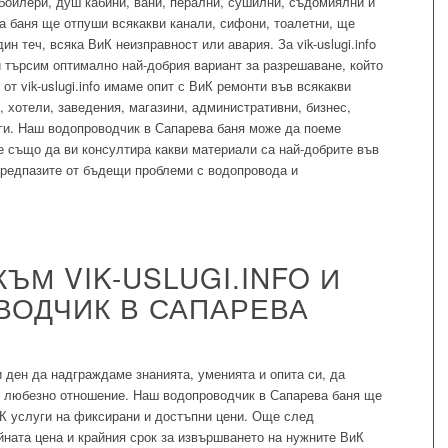
 бойлери, душ кабини, вани, перални, сушилни, съдомиялни и
а баня ще отпуши всякакви канали, сифони, тоалетни, ще
ин теч, всяка ВиК неизправност или авария. За vik-uslugi.info
 търсим оптимално най-добрия вариант за разрешаване, който
 от vik-uslugi.info имаме опит с ВиК ремонти във всякакви
 хотели, заведения, магазини, административни, бизнес,
ги. Наш водопроводчик в Сапарева баня може да поеме
 също да ви консултира какви материали са най-добрите във
 предпазите от бъдещи проблеми с водопровода и
ЪМ VIK-USLUGI.INFO И
ВОДЧИК В САПАРЕВА
еки ден да надграждаме знанията, уменията и опита си, да
и любезно отношение. Наш водопроводчик в Сапарева баня ще
иК услуги на фиксирани и достъпни цени. Още след
йната цена и крайния срок за извършването на нужните ВиК