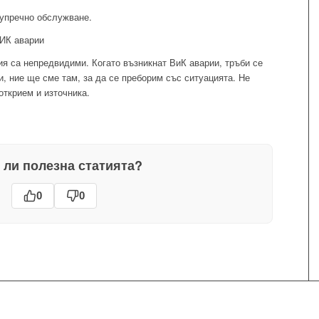
упречно обслужване.
ВИК аварии
я са непредвидими. Когато възникнат ВиК аварии, тръби се
и, ние ще сме там, за да се преборим със ситуацията. Не
открием и източника.
 ли полезна статията?
0
0