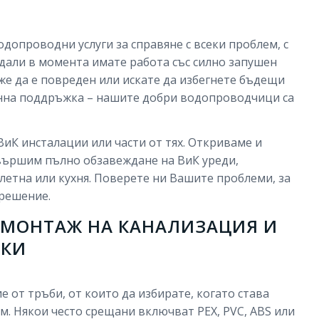
водопроводни услуги за справяне с всеки проблем, с
 дали в момента имате работа със силно запушен
же да е повреден или искате да избегнете бъдещи
тинна поддръжка – нашите добри водопроводчици са
иК инсталации или части от тях. Откриваме и
звършим пълно обзавеждане на ВиК уреди,
алетна или кухня. Поверете ни Вашите проблеми, за
решение.
 МОНТАЖ НА КАНАЛИЗАЦИЯ И
СКИ
 от тръби, от които да избирате, когато става
м. Някои често срещани включват PEX, PVC, ABS или