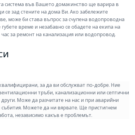
та система във Вашето домакинство ще варира в
и се зад стените на дома Ви. Ако забележите
ве, може би става въпрос за счупена водопроводна
 губете време и незабавно се обадете на екипа на
 час за ремонт на канализация или водопровод.
СИ
валифицирани, за да ви обслужват по-добре. Ние
вентилационни тръби, канализационни или септични
 други. Може да разчитате на нас и при аварийни
и събития. Можете да ни вярвате. Ще пристигнем
бота, независимо какъв е проблемът.