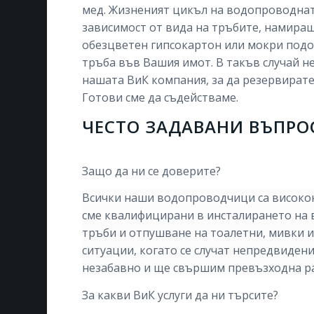
мед. Жизненият цикъл на водопроводна
зависимост от вида на тръбите, намиращ
обезцветен гипсокартон или мокри подо
тръба във Вашия имот. В такъв случай не
нашата ВиК компания, за да резервирате
Готови сме да съдействаме.
ЧЕСТО ЗАДАВАНИ ВЪПРО
Защо да ни се доверите?
Всички наши водопроводчици са високок
сме квалифицирани в инсталирането на 
тръби и отпушване на тоалетни, мивки и
ситуации, когато се случат непредвиден
незабавно и ще свършим превъзходна ра
За какви ВиК услуги да ни търсите?