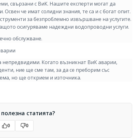
ми, свързани с ВиК. Нашите експерти могат да
Освен че имат солидни знания, те са и с богат опит.
трументи за безпроблемно извършване на услугите.
 защото осигуряваме надеждни водопроводни услуги.
ечно обслужване.
аварии
а непредвидими. Когато възникнат ВиК аварии,
денти, ние ще сме там, за да се преборим със
ема, но ще открием и източника.
 полезна статията?
0
0