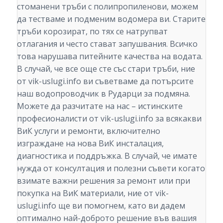
стоманени тръби с полипропиленови, можем
да тестваме и подменим водомера ви. Старите
тръби корозират, по тях се натрупват
отлагания и често стават запушвания. Всичко
това нарушава питейните качества на водата.
В случай, че все още сте със стари тръби, ние
от vik-uslugi.info ви съветваме да потърсите
наш водопроводчик в Рударци за подмяна.
Можете да разчитате на нас – истинските
професионалисти от vik-uslugi.info за всякакви
ВиК услуги и ремонти, включително
изграждане на нова ВиК инсталация,
диагностика и поддръжка. В случай, че имате
нужда от консултация и полезни съвети когато
взимате важни решения за ремонт или при
покупка на ВиК материали, ние от vik-
uslugi.info ще ви помогнем, като ви дадем
оптимално най-доброто решение във вашия