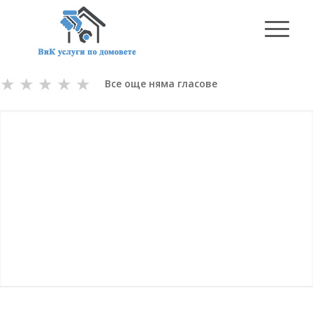
★
★
★
★
★
Все още няма гласове