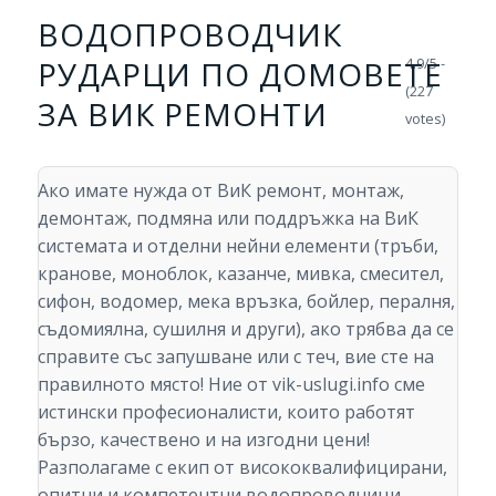
ВОДОПРОВОДЧИК
РУДАРЦИ ПО ДОМОВЕТЕ
4.9/5 -
(227
ЗА ВИК РЕМОНТИ
votes)
Ако имате нужда от ВиК ремонт, монтаж,
демонтаж, подмяна или поддръжка на ВиК
системата и отделни нейни елементи (тръби,
кранове, моноблок, казанче, мивка, смесител,
сифон, водомер, мека връзка, бойлер, пералня,
съдомиялна, сушилня и други), ако трябва да се
справите със запушване или с теч, вие сте на
правилното място! Ние от vik-uslugi.info сме
истински професионалисти, които работят
бързо, качествено и на изгодни цени!
Разполагаме с екип от висококвалифицирани,
опитни и компетентни водопроводчици,