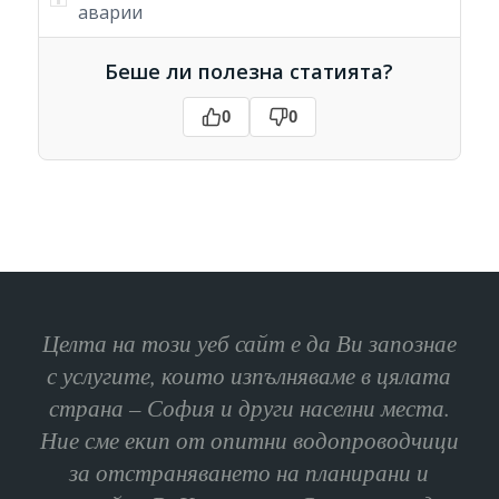
аварии
Беше ли полезна статията?
0
0
Целта на този уеб сайт е да Ви запознае
с услугите, които изпълняваме в цялата
страна – София и други населни места.
Ние сме екип от опитни водопроводчици
за отстраняването на планирани и