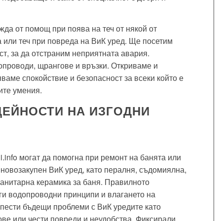
жда от помощ при поява на теч от някой от
а или теч при повреда на ВиК уред. Ще посетим
ст, за да отстраним неприятната авария.
проводи, щрангове и връзки. Откриваме и
ваме спокойствие и безопасност за всеки който е
ите умения.
ДЕЙНОСТИ НА ИЗГОДНИ
i.info могат да помогна при ремонт на банята или
а новозакупен ВиК уред, като пералня, съдомиялна,
санитарна керамика за баня. Правилното
оги водопроводни принципи и влагането на
пести бъдещи проблеми с ВиК уредите като
ве или чести повреди и неудобства. Фиксирали