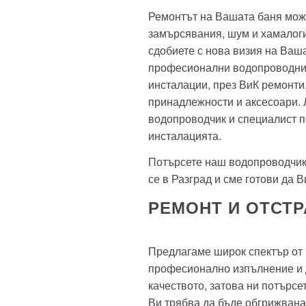
Ремонтът на Вашата баня може
замърсявания, шум и хамалогия.
сдобиете с нова визия на Ваша
професионални водопроводни 
инсталации, през ВиК ремонти
принадлежности и аксесоари. Л
водопроводчик и специалист 
инсталацията.
Потърсете наш водопроводчик
се в Разград и сме готови да 
РЕМОНТ И ОТСТР
Предлагаме широк спектър от 
професионално изпълнение и д
качеството, затова ни потърсе
Ви трябва да бъде обгрижвана