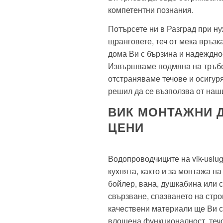
компетентни познания.
Потърсете ни в Разград при ну
щранговете, теч от мека връзк
дома Ви с бързина и надеждно
Извършваме подмяна на тръбо
отстраняваме течове и осигуря
решил да се възползва от наш
ВИК МОНТАЖНИ 
ЦЕНИ
Водопроводчиците на vik-uslug
кухнята, както и за монтажа н
бойлер, вана, душкабина или 
свързване, спазването на стр
качествени материали ще Ви с
влошена функционалност, течо