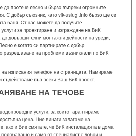
 да протече лесно и бързо въпреки огромните
 С добър съюзник, като vik-uslugi.info бързо ще се
та баня. От нас можете да получите
услуги за проектиране и изграждане на ВиК
, до довършителни монтажни дейности на уреди,
есно е когато си партнирате с добър
по разрешаване на проблеми възникнали по ВиК
 на изписания телефон на страницата. Намираме
Ви съдействаме във всеки Ваш ВиК проект.
АНЯВАНЕ НА ТЕЧОВЕ
водопроводни услуги, за които гарантираме
остъпна цена. Ние винаги залагаме на
те, ако и Вие смятате, че ВиК инсталацията в дома
 подобаващо и само от специалист с добри и