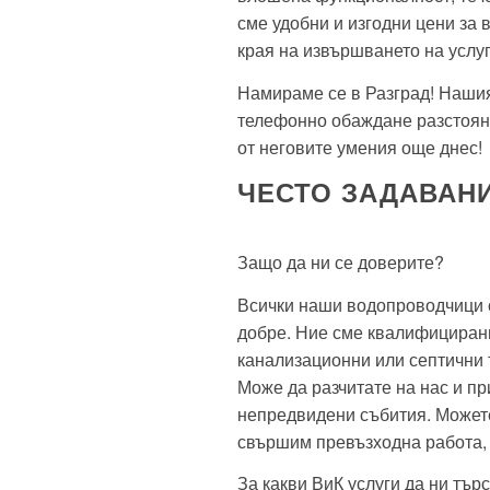
сме удобни и изгодни цени за в
края на извършването на услуг
Намираме се в Разград! Наши
телефонно обаждане разстояни
от неговите умения още днес!
ЧЕСТО ЗАДАВАН
Защо да ни се доверите?
Всички наши водопроводчици с
добре. Ние сме квалифицирани
канализационни или септични т
Може да разчитате на нас и пр
непредвидени събития. Можете
свършим превъзходна работа, 
За какви ВиК услуги да ни тър