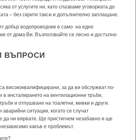
сяка от услугите ни, като спазваме уговорката до
ата – без скрити такси и допълнително заплащане.
ят добър водопроводчик е само на едно
е от дома Ви. Възползвайте се лесно и достъпно
И ВЪПРОСИ
а висококвалифицирани, за да ви обслужват по-
 в инсталирането на вентилационни тръби,
ръби и отпушване на тоалетни, мивки и други.
и аварийни ситуации, когато се случат
 да ни вярвате. Ще пристигнем незабавно и ще
независимо какъв е проблемът.
сите?