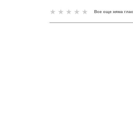
★
★
★
★
★
Все още няма гла