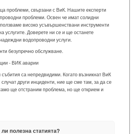
ца проблеми, свързани с ВиК. Нашите експерти
опроводни проблеми. Освен че имат солидни
 Използваме високо усъвършенствани инструменти
а услугите. Доверете ни се и ще останете
 надеждни водопроводни услуги.
нти безупречно обслужване.
ции - ВИК аварии
 събития са непредвидими. Когато възникнат ВиК
 случат други инциденти, ние ще сме там, за да се
само ще отстраним проблема, но ще открием и
 ли полезна статията?