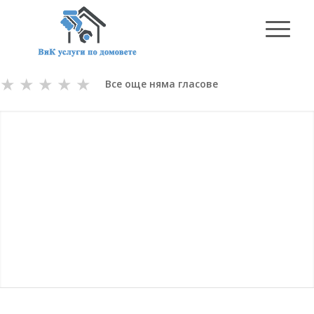
★
★
★
★
★
Все още няма гласове