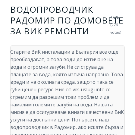
ВОДОПРОВОДЧИК
РАДОМИР ПО ДОМОВЕТЕ
4.9/5 -
(226
ЗА ВИК РЕМОНТИ
votes)
Старите ВиК инсталации в България все още
преобладават, а това води до изтичане на
вода и огромни загуби. Не си струва да
плащате за вода, която изтича напразно. Това
вреди и на околната среда, защото така се
губи ценен ресурс. Ние от vik-uslugi.info се
стремим да разрешим този проблем и да
намалим големите загуби на вода. Нашата
мисия е да осигуряваме винаги качествени ВиК
услуги на достъпни цени. Потърсете наш
водопроводчик в Радомир, ако искате бърза и
навременна реакция, съчетана с коректност,