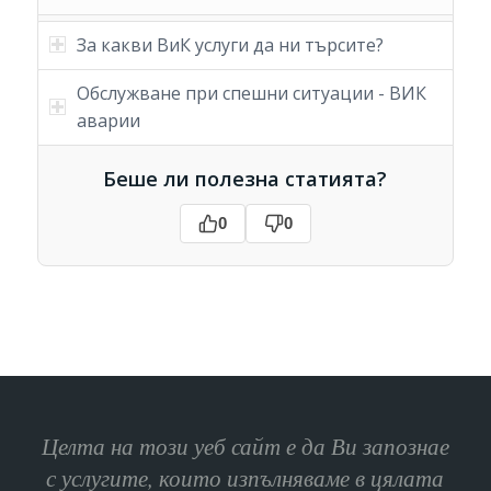
За какви ВиК услуги да ни търсите?
Обслужване при спешни ситуации - ВИК
аварии
Беше ли полезна статията?
0
0
Целта на този уеб сайт е да Ви запознае
с услугите, които изпълняваме в цялата