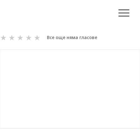
★
★
★
★
★
Все още няма гласове