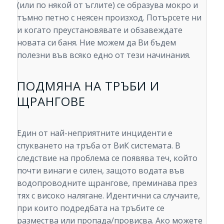
(или по някой от ъглите) се образува мокро и
тъмно петно с неясен произход. Потърсете ни
и когато преустановявате и обзавеждате
новата си баня. Ние можем да Ви бъдем
полезни във всяко едно от тези начинания.
ПОДМЯНА НА ТРЪБИ И
ЩРАНГОВЕ
Един от най-неприятните инциденти е
спукването на тръба от ВиК системата. В
следствие на проблема се появява теч, който
почти винаги е силен, защото водата във
водопроводните щрангове, преминава през
тях с високо налягане. Идентични са случаите,
при които подредбата на тръбите се
размества или пропада/провисва. Ако можете