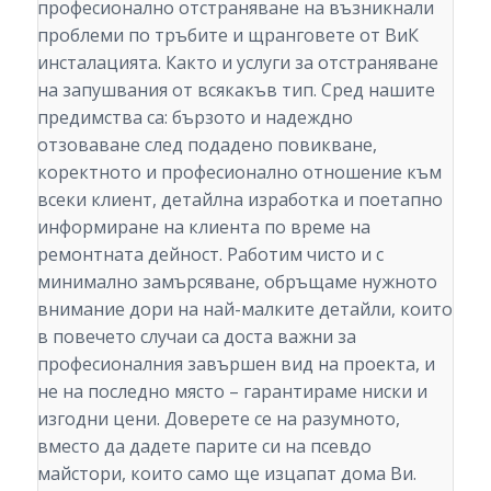
професионално отстраняване на възникнали
проблеми по тръбите и щранговете от ВиК
инсталацията. Както и услуги за отстраняване
на запушвания от всякакъв тип. Сред нашите
предимства са: бързото и надеждно
отзоваване след подадено повикване,
коректното и професионално отношение към
всеки клиент, детайлна изработка и поетапно
информиране на клиента по време на
ремонтната дейност. Работим чисто и с
минимално замърсяване, обръщаме нужното
внимание дори на най-малките детайли, които
в повечето случаи са доста важни за
професионалния завършен вид на проекта, и
не на последно място – гарантираме ниски и
изгодни цени. Доверете се на разумното,
вместо да дадете парите си на псевдо
майстори, които само ще изцапат дома Ви.