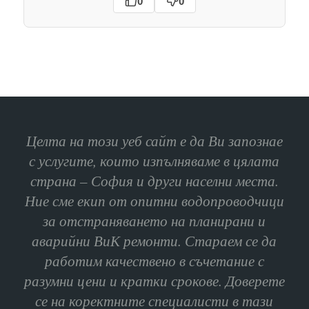
0
0
Целта на този уеб сайт е да Ви запознае
с услугите, които изпълняваме в цялата
страна – София и други населни места.
Ние сме екип от опитни водопроводчици
за отстраняването на планирани и
аварийни ВиК ремонти. Стараем се да
работим качествено в съчетание с
разумни цени и кратки срокове. Доверете
се на коректните специалисти в тази