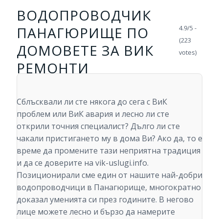
ВОДОПРОВОДЧИК
ПАНАГЮРИЩЕ ПО
4.9/5 -
(223
ДОМОВЕТЕ ЗА ВИК
votes)
РЕМОНТИ
Сблъсквали ли сте някога до сега с ВиК
проблем или ВиК авария и лесно ли сте
открили точния специалист? Дълго ли сте
чакали пристигането му в дома Ви? Ако да, то е
време да промените тази неприятна традиция
и да се доверите на vik-uslugi.info.
Позиционирали сме един от нашите най-добри
водопроводчици в Панагюрище, многократно
доказал уменията си през годините. В негово
лице можете лесно и бързо да намерите