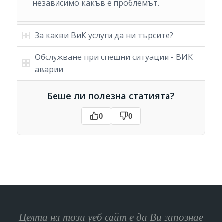
независимо какъв е проблемът.
За какви ВиК услуги да ни търсите?
Обслужване при спешни ситуации - ВИК
аварии
Беше ли полезна статията?
0
0
Целта на този уеб сайт е да Ви запознае