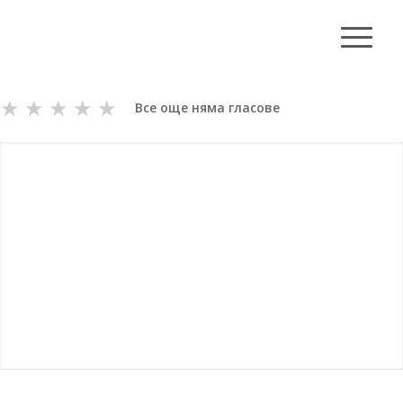
★
★
★
★
★
Все още няма гласове