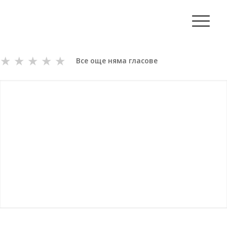
★
★
★
★
★
Все още няма гласове