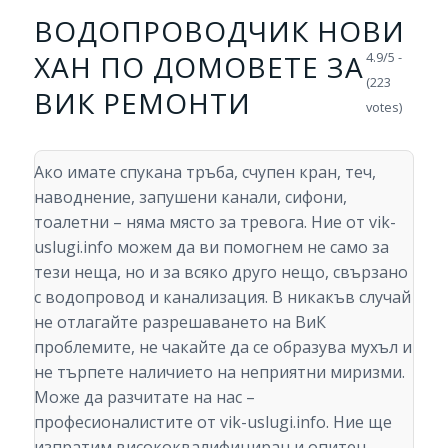
ВОДОПРОВОДЧИК НОВИ
ХАН ПО ДОМОВЕТЕ ЗА
4.9/5 -
(223
ВИК РЕМОНТИ
votes)
Ако имате спукана тръба, счупен кран, теч,
наводнение, запушени канали, сифони,
тоалетни – няма място за тревога. Ние от vik-
uslugi.info можем да ви помогнем не само за
тези неща, но и за всяко друго нещо, свързано
с водопровод и канализация. В никакъв случай
не отлагайте разрешаването на ВиК
проблемите, не чакайте да се образува мухъл и
не търпете наличието на неприятни миризми.
Може да разчитате на нас –
професионалистите от vik-uslugi.info. Ние ще
изпратим висококвалифициран и опитен