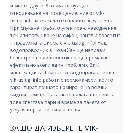
и много други. Ако имате нужда от
отводняване на помещение, ние от vik-
uslugi.info можем да се справим безупречно.
При спукана тръба, счупен кран, наводнение,
теч или запушване на сифон, канал и тоалетна
– правилната фирма е vik-uslugi.info! Наш
водопроводчик в Нови Хан ще направи
безпогрешна диагностика и ще премахне
ефективно всеки един проблем с ВиК
инсталацията. Екипът от водопроводчици на
vik-uslugi.info работи с термокамери, които
гарантират точното намиране на всички
видове течове. Така не се налага къртене, а
това спестява пари и време за пакета от
услуги: кърти, чисти и извозва.
ЗАЩО ДА ИЗБЕРЕТЕ VIK-