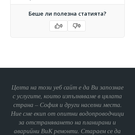
Беше ли полезна статията?
0
0
Целта на този уеб сайт е да Ви запознае
с услугите, които изпълняваме в цялата
страна – София и други населни места.
Ние сме екип от опитни водопроводчици
за отстраняването на планирани и
аварийни ВиК ремонти. Стараем се да