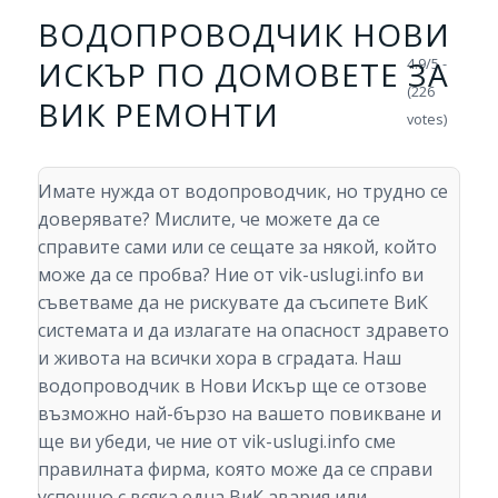
ВОДОПРОВОДЧИК НОВИ
ИСКЪР ПО ДОМОВЕТЕ ЗА
4.9/5 -
(226
ВИК РЕМОНТИ
votes)
Имате нужда от водопроводчик, но трудно се
доверявате? Мислите, че можете да се
справите сами или се сещате за някой, който
може да се пробва? Ние от vik-uslugi.info ви
съветваме да не рискувате да съсипете ВиК
системата и да излагате на опасност здравето
и живота на всички хора в сградата. Наш
водопроводчик в Нови Искър ще се отзове
възможно най-бързо на вашето повикване и
ще ви убеди, че ние от vik-uslugi.info сме
правилната фирма, която може да се справи
успешно с всяка една ВиК авария или