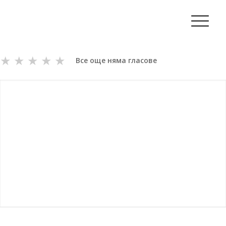
★
★
★
★
★
Все още няма гласове