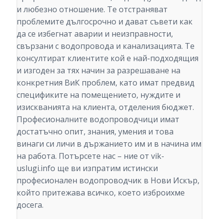
и любезно отношение. Те отстраняват
проблемите дългосрочно и дават съвети как
да се избегнат аварии и неизправности,
свързани с водопровода и канализацията. Те
консултират клиентите кой е най-подходящия
и изгоден за тях начин за разрешаване на
конкретния ВиК проблем, като имат предвид
спецификите на помещението, нуждите и
изискванията на клиента, отделения бюджет.
Професионалните водопроводчици имат
достатъчно опит, знания, умения и това
винаги си личи в държанието им и в начина им
на работа. Потърсете нас – ние от vik-
uslugi.info ще ви изпратим истински
професионален водопроводчик в Нови Искър,
който притежава всичко, което изброихме
досега.