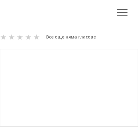
★
★
★
★
★
Все още няма гласове