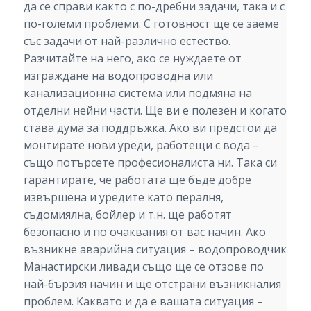
да се справи както с по-дребни задачи, така и с
по-големи проблеми. С готовност ще се заеме
със задачи от най-различно естество.
Разчитайте на него, ако се нуждаете от
изграждане на водопроводна или
канализационна система или подмяна на
отделни нейни части. Ще ви е полезен и когато
става дума за поддръжка. Ако ви предстои да
монтирате нови уреди, работещи с вода –
също потърсете професионалиста ни. Така си
гарантирате, че работата ще бъде добре
извършена и уредите като пералня,
съдомиялна, бойлер и т.н. ще работят
безопасно и по очаквания от вас начин. Ако
възникне аварийна ситуация – водопроводчик
Манастирски ливади също ще се отзове по
най-бързия начин и ще отстрани възникналия
проблем. Каквато и да е вашата ситуация –