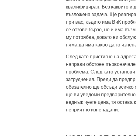
квалифициран. Без каквито и д
възложена задача. Ще реагира
при вас, където има ВиК пробл
се отзове бързо, но и има въз
му потрябва, докато ви обслуж
няма да има какво да го изнен
След като пристигне на адреса
направи обстоен първоначален
проблема. След като установи
затруднения. Преди да предпр
обезателно ще обсъди всичко с
ще ви уведоми предварително 
веднъж чуете цена, тя остава к
неприятно изненадани.