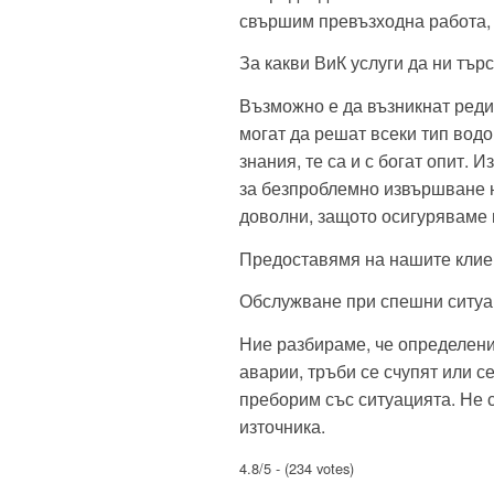
свършим превъзходна работа, 
За какви ВиК услуги да ни тър
Възможно е да възникнат реди
могат да решат всеки тип вод
знания, те са и с богат опит.
за безпроблемно извършване н
доволни, защото осигуряваме
Предоставямя на нашите клие
Обслужване при спешни ситуа
Ние разбираме, че определени
аварии, тръби се счупят или се
преборим със ситуацията. Не 
източника.
4.8/5 - (234 votes)