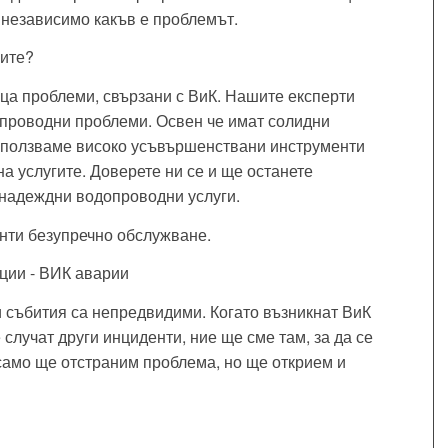
независимо какъв е проблемът.
сите?
ца проблеми, свързани с ВиК. Нашите експерти
опроводни проблеми. Освен че имат солидни
 Използваме високо усъвършенствани инструменти
а услугите. Доверете ни се и ще останете
 надеждни водопроводни услуги.
нти безупречно обслужване.
ции - ВИК аварии
 събития са непредвидими. Когато възникнат ВиК
 случат други инциденти, ние ще сме там, за да се
само ще отстраним проблема, но ще открием и