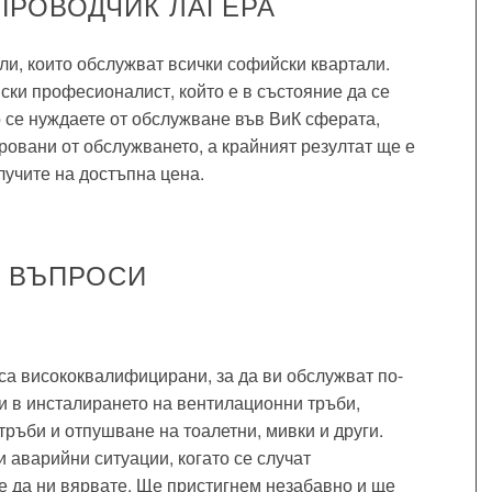
ПРОВОДЧИК ЛАГЕРА
ли, които обслужват всички софийски квартали.
ски професионалист, който е в състояние да се
о се нуждаете от обслужване във ВиК сферата,
ровани от обслужването, а крайният резултат ще е
лучите на достъпна цена.
И ВЪПРОСИ
а висококвалифицирани, за да ви обслужват по-
 в инсталирането на вентилационни тръби,
ръби и отпушване на тоалетни, мивки и други.
и аварийни ситуации, когато се случат
 да ни вярвате. Ще пристигнем незабавно и ще