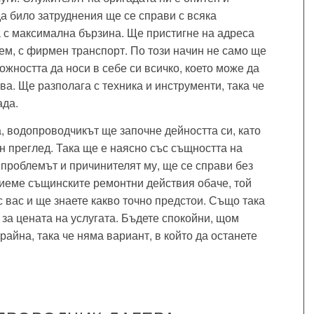
а било затруднения ще се справи с всяка
 с максимална бързина. Ще пристигне на адреса
ем, с фирмен транспорт. По този начин не само ще
можността да носи в себе си всичко, което може да
ва. Ще разполага с техника и инструменти, така че
ада.
, водопроводчикът ще започне дейността си, като
 преглед. Така ще е наясно със същността на
 проблемът и причинителят му, ще се справи без
иеме същинските ремонтни действия обаче, той
 вас и ще знаете какво точно предстои. Също така
за цената на услугата. Бъдете спокойни, щом
райна, така че няма вариант, в който да останете