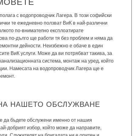
МОВЕТЕ
азполага с водопроводчик Лагера. В този софийски
сички те ежедневно ползват ВиК в най-различни
олкото по-внимателно експлоатирате
ова по-дълго ще работи тя без проблем и няма да
ремонтни дейности. Неизбежно е обаче в един
ите ВиК услуги. Може да ви потрябват такива, за
канализационната система, монтаж на уред, който
ции. Намесата на водопроводчик Лагера ще е
ремонт.
НА НАШЕТО ОБСЛУЖВАНЕ
е да бъдете обслужени именно от нашия
ай-добрият избор, който може да направите,
луги. Служителят на бригадата ни е опитен и