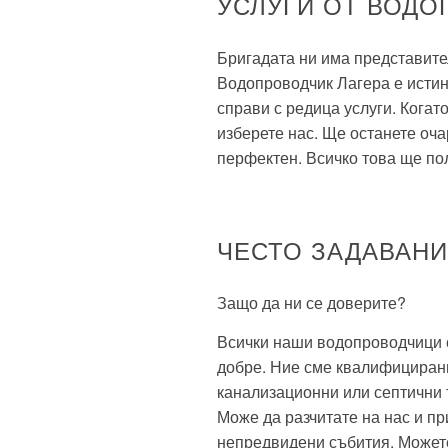
УСЛУГИ ОТ ВОДО
Бригадата ни има представите
Водопроводчик Лагера е истин
справи с редица услуги. Когат
изберете нас. Ще останете оча
перфектен. Всичко това ще по
ЧЕСТО ЗАДАВАН
Защо да ни се доверите?
Всички наши водопроводчици с
добре. Ние сме квалифицирани
канализационни или септични т
Може да разчитате на нас и пр
непредвидени събития. Можете