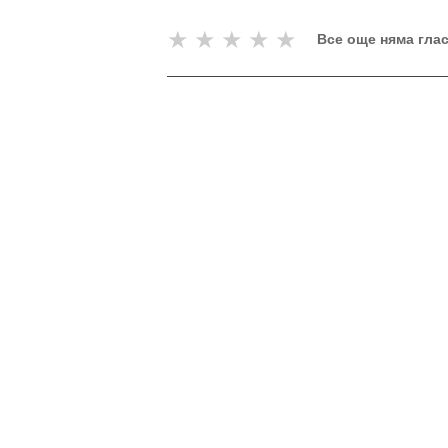
★
★
★
★
★
Все още няма гла