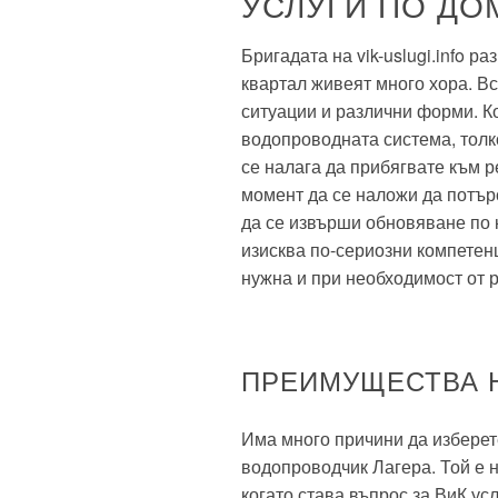
УСЛУГИ ПО ДО
Бригадата на vik-uslugi.info р
квартал живеят много хора. В
ситуации и различни форми. К
водопроводната система, толк
се налага да прибягвате към 
момент да се наложи да потърс
да се извърши обновяване по 
изисква по-сериозни компетен
нужна и при необходимост от 
ПРЕИМУЩЕСТВА 
Има много причини да изберет
водопроводчик Лагера. Той е н
когато става въпрос за ВиК ус