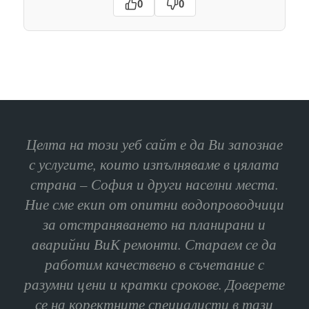
0
0
Целта на този уеб сайт е да Ви запознае
с услугите, които изпълняваме в цялата
страна – София и други населни места.
Ние сме екип от опитни водопроводчици
за отстраняването на планирани и
аварийни ВиК ремонти. Стараем се да
работим качествено в съчетание с
разумни цени и кратки срокове. Доверете
се на коректните специалисти в тази