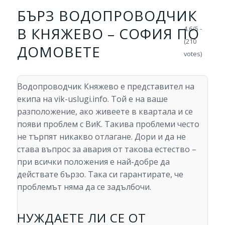
БЪРЗ ВОДОПРОВОДЧИК
В КНЯЖЕВО – СОФИЯ ПО
4.6/5 -
(210
ДОМОВЕТЕ
votes)
Водопроводчик Княжево е представител на
екипа на vik-uslugi.info. Той е на ваше
разположение, ако живеете в квартала и се
появи проблем с ВиК. Такива проблеми често
не търпят никакво отлагане. Дори и да не
става въпрос за авария от такова естество –
при всички положения е най-добре да
действате бързо. Така си гарантирате, че
проблемът няма да се задълбочи.
НУЖДАЕТЕ ЛИ СЕ ОТ