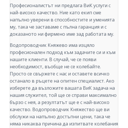
Професионалистът ни предлага ВиК услуги с
най-високо качество. Ние като екип сме
напълно уверени в способностите и уменията
му, така че заставаме с пълна гаранция и с
доказаното ни фирмено име зад работата му.
Водопроводчик Княжево има изцяло
професионален подход към задачите си и към
нашите клиенти. В случай, че се появи
необходимост, въобще не се колебайте.
Просто се свържете с нас и оставете всичко
останало в ръцете на опитен специалист. Ако
изберете да възложите вашата ВиК задача на
нашия служител, той ще се справи максимално
бързо с нея, а резултатът ще е с най-високо
качество. Водопроводчик Княжество ще ви
обслужи на напълно достъпни цени, така че
няма никаква причина да изпитвате колебания