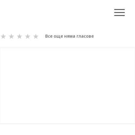
★
★
★
★
★
Все още няма гласове