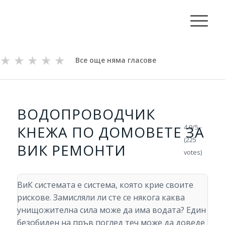
★
★
★
★
★
Все още няма гласове
ВОДОПРОВОДЧИК
КНЕЖА ПО ДОМОВЕТЕ ЗА
4.9/5 -
(225
ВИК РЕМОНТИ
votes)
ВиК системата е система, която крие своите
рискове. Замисляли ли сте се някога каква
унищожителна сила може да има водата? Един
безобиден на пръв поглед теч може да доведе