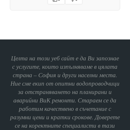
Целта на този уеб сайт е да Ви запознае
с услугите, които изпълняваме в цялата
страна – София и други населни места.
Ние сме екип от опитни водопроводчици
за отстраняването на планирани и
аварийни ВиК ремонти. Стараем се да
работим качествено в съчетание с
разумни цени и кратки срокове. Доверете
се на коректните специалисти в тази