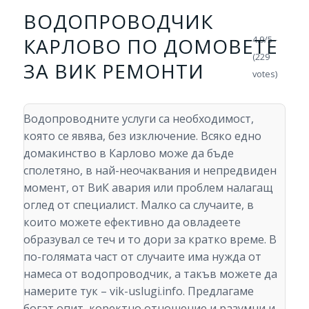
ВОДОПРОВОДЧИК
КАРЛОВО ПО ДОМОВЕТЕ
4.9/5 -
(229
ЗА ВИК РЕМОНТИ
votes)
Водопроводните услуги са необходимост,
която се явява, без изключение. Всяко едно
домакинство в Карлово може да бъде
сполетяно, в най-неочаквания и непредвиден
момент, от ВиК авария или проблем налагащ
оглед от специалист. Малко са случаите, в
които можете ефективно да овладеете
образувал се теч и то дори за кратко време. В
по-голямата част от случаите има нужда от
намеса от водопроводчик, а такъв можете да
намерите тук – vik-uslugi.info. Предлагаме
богат опит, коректно отношение и разумни и