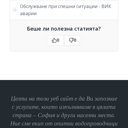
Обслужване при спешни ситуации - ВИК
аварии
Беше ли полезна статията?
0
0
Целта на този уеб сайт е да Ви запознае
с услугите, които изпълняваме в цялата
страна – София и други населни места.
Ние сме екип от опитни водопроводчици