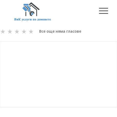
★
★
★
★
★
Все още няма гласове