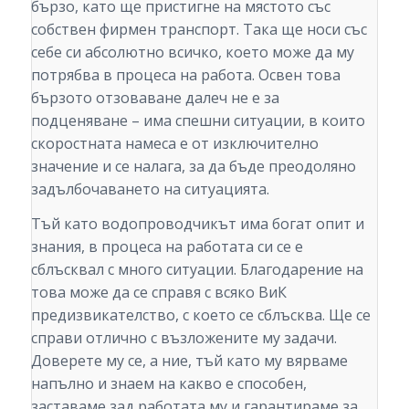
бързо, като ще пристигне на мястото със
собствен фирмен транспорт. Така ще носи със
себе си абсолютно всичко, което може да му
потрябва в процеса на работа. Освен това
бързото отзоваване далеч не е за
подценяване – има спешни ситуации, в които
скоростната намеса е от изключително
значение и се налага, за да бъде преодоляно
задълбочаването на ситуацията.
Тъй като водопроводчикът има богат опит и
знания, в процеса на работата си се е
сблъсквал с много ситуации. Благодарение на
това може да се справя с всяко ВиК
предизвикателство, с което се сблъсква. Ще се
справи отлично с възложените му задачи.
Доверете му се, а ние, тъй като му вярваме
напълно и знаем на какво е способен,
заставаме зад работата му и гарантираме за