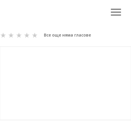
★
★
★
★
★
Все още няма гласове