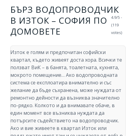
БЪРЗ ВОДОПРОВОДЧИК
В ИЗТОК – СОФИЯ ПО
4.9/5 -
(119
ДОМОВЕТЕ
votes)
Изток е голям и предпочитан софийски
квартал, където живеят доста хора. Всички те
ползват ВиК – в банята, тоалетната, кухнята,
мокрото помещение… Ако водопроводната
система се експлоатира внимателно и със
желание да бъде съхранена, може нуждата от
ремонтно дейности да възниква значително
по-рядко. Колкото и да внимавате обаче, в
един момент все възниква нуждата да
потърсите съдействието на водопроводчик.
Ако и вие живеете в квартал Изток или
поддържате имот там и се нуждаете от добър