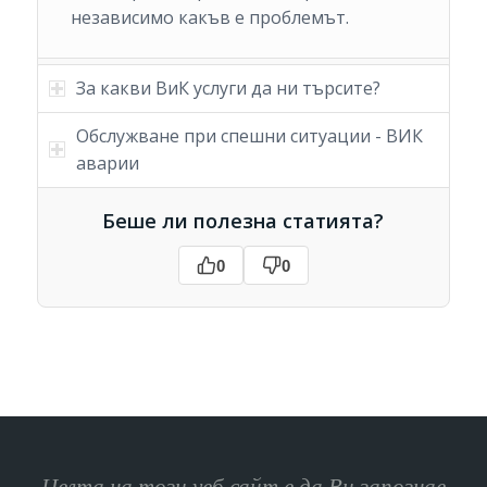
независимо какъв е проблемът.
За какви ВиК услуги да ни търсите?
Обслужване при спешни ситуации - ВИК
аварии
Беше ли полезна статията?
0
0
Целта на този уеб сайт е да Ви запознае