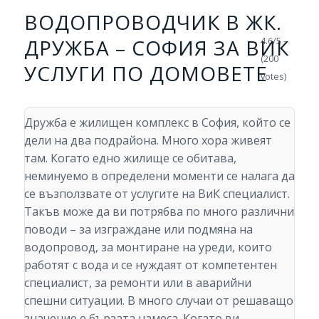
ВОДОПРОВОДЧИК В ЖК.
ДРУЖБА – СОФИЯ ЗА ВИК
4.6/5 -
(200
УСЛУГИ ПО ДОМОВЕТЕ
votes)
Дружба е жилищен комплекс в София, който се
дели на два подрайона. Много хора живеят
там. Когато едно жилище се обитава,
неминуемо в определени моменти се налага да
се възползвате от услугите на ВиК специалист.
Такъв може да ви потрябва по много различни
поводи – за изграждане или подмяна на
водопровод, за монтиране на уреди, които
работят с вода и се нуждаят от компетентен
специалист, за ремонти или в аварийни
спешни ситуации. В много случаи от решаващо
значение е бързата намеса. Когато ви