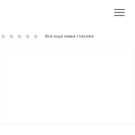
★
★
★
★
★
Все още няма гласове