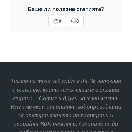
Беше ли полезна статията?
0
0
Целта на този уеб сайт е да Ви запознае
с услугите, които изпълняваме в цялата
страна – София и други населни места.
Ние сме екип от опитни водопроводчици
за отстраняването на планирани и
аварийни ВиК ремонти. Стараем се да