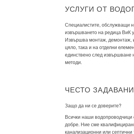
УСЛУГИ ОТ ВОДО
Специалистите, обслужващи н
извършването на редица ВиК ус
Извършва монтаж, демонтаж, и
цяло, така и на отделни елеме
единствено след извършване н
методи.
ЧЕСТО ЗАДАВАН
Защо да ни се доверите?
Всички наши водопроводчици с
добре. Ние сме квалифицирани
канализационни или септични т