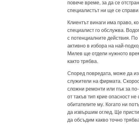
повече време, за да се отстра
специалистът ни ще се справи
Клиентът винаги има право, ко
специалист го обслужва. Водо
с потенциалните действия. По
активно в избора на най-подх
Милев ще отдели нужното време
както трябва.
Според повредата, може да из
служители на фирмата. Скорост
сложни ремонти или пък за по
от такъв тип крие опасност не 
обитателите му. Когато ни пот
да извършим оглед. Ще присти
да обсъдим какво точно трябв