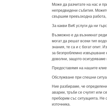
Може да разчитате на нас и пр
непредвидени събития. Можете
свършим превъзходна работа, 
За какви ВиК услуги да ни тър
Възможно е да възникнат реди
могат да решат всеки тип вод
знания, те са и с богат опит.
за безпроблемно извършване н
доволни, защото осигуряваме
Предоставямя на нашите клие
Обслужване при спешни ситуа
Ние разбираме, че определени
аварии, тръби се счупят или се
преборим със ситуацията. Не 
източника.