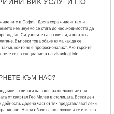
РИЙНИ ВИК УСЛУГИ ПО
оживените в София. Доста хора живеят там и
времето неминуемо се стига до необходимостта да
проводчик. Ситуациите са различни, а когато са
лагане. Въпреки това обаче няма как да се
 такъв, който не е професионалист. Ако търсите
ете се на специалиста на vik-uslugi.info.
РНЕТЕ КЪМ НАС?
одчици са винаги на ваше разположение при
рата от квартал Гео Милев в столицата. Всеки ден
 дейности. Дадена част от тях представляват леки
страняване. Някои обаче са по-сложни и се изисква