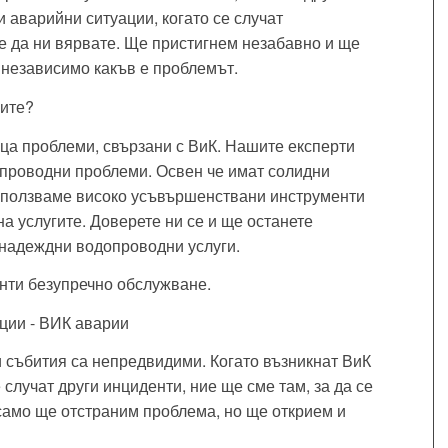
и аварийни ситуации, когато се случат
 да ни вярвате. Ще пристигнем незабавно и ще
независимо какъв е проблемът.
сите?
ца проблеми, свързани с ВиК. Нашите експерти
опроводни проблеми. Освен че имат солидни
 Използваме високо усъвършенствани инструменти
а услугите. Доверете ни се и ще останете
 надеждни водопроводни услуги.
нти безупречно обслужване.
ции - ВИК аварии
 събития са непредвидими. Когато възникнат ВиК
 случат други инциденти, ние ще сме там, за да се
само ще отстраним проблема, но ще открием и