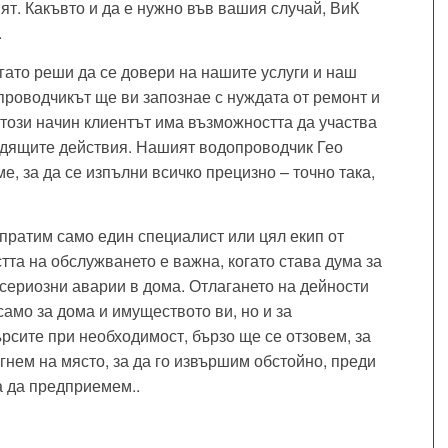
нят. Какъвто и да е нужно във вашия случай, ВиК
.
гато реши да се довери на нашите услуги и наш
проводчикът ще ви запознае с нуждата от ремонт и
 този начин клиентът има възможността да участва
одящите действия. Нашият водопроводчик Гео
, за да се изпълни всичко прецизно – точно така,
пратим само един специалист или цял екип от
та на обслужването е важна, когато става дума за
-сериозни аварии в дома. Отлагането на дейности
само за дома и имуществото ви, но и за
ърсите при необходимост, бързо ще се отзовем, за
гнем на място, за да го извършим обстойно, преди
а да предприемем..