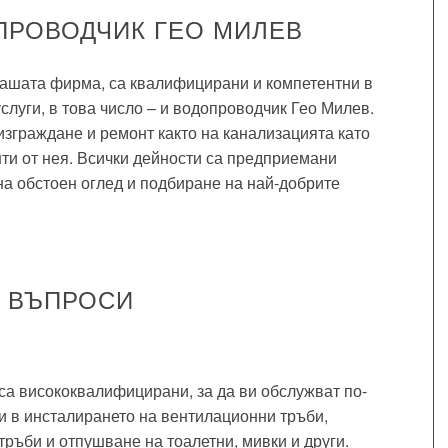
ПРОВОДЧИК ГЕО МИЛЕВ
ашата фирма, са квалифицирани и компетентни в
луги, в това число – и водопроводчик Гео Милев.
зграждане и ремонт както на канализацията като
нти от нея. Всички дейности са предприемани
а обстоен оглед и подбиране на най-добрите
И ВЪПРОСИ
а висококвалифицирани, за да ви обслужват по-
 в инсталирането на вентилационни тръби,
ръби и отпушване на тоалетни, мивки и други.