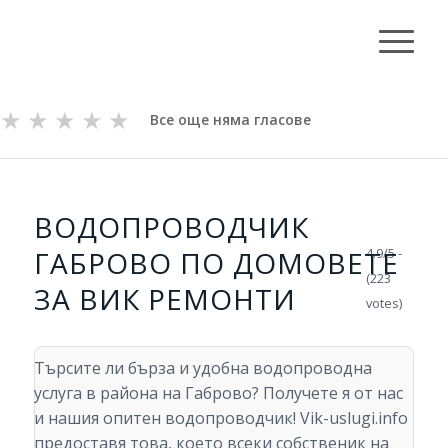
★
★
★
★
★
Все още няма гласове
ВОДОПРОВОДЧИК
ГАБРОВО ПО ДОМОВЕТЕ
4.9/5 -
(223
ЗА ВИК РЕМОНТИ
votes)
Търсите ли бърза и удобна водопроводна
услуга в района на Габрово? Получете я от нас
и нашия опитен водопроводчик! Vik-uslugi.info
предоставя това, което всеки собственик на