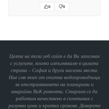
0
0
Целта на този уеб сайт е да Ви запознае
с услугите, които изпълняваме в цялата
страна – София и други населни места.
Ние сме екип от опитни водопроводчици
за отстраняването на планирани и
аварийни ВиК ремонти. Стараем се да
работим качествено в съчетание с
разумни цени и кратки срокове. Доверете