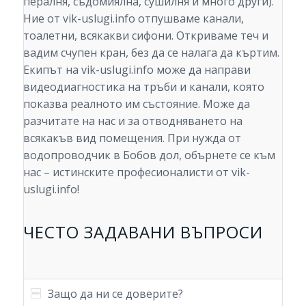
пералня, съдомиялна, сушилня и много други).
Ние от vik-uslugi.info отпушваме канали,
тоалетни, всякакви сифони. Откриваме теч и
вадим счупен кран, без да се налага да къртим.
Екипът на vik-uslugi.info може да направи
видеодиагностика на тръби и канали, която
показва реалното им състояние. Може да
разчитате на нас и за отводняването на
всякакъв вид помещения. При нужда от
водопроводчик в Бобов дол, обърнете се към
нас – истинските професионалисти от vik-
uslugi.info!
ЧЕСТО ЗАДАВАНИ ВЪПРОСИ
Защо да ни се доверите?