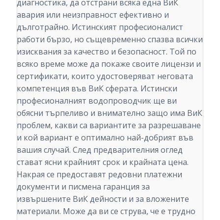
диагностика, да отстрани всяка една ВиК
авария или неизправност ефективно и
дълготрайно. Истинският професионалист
работи бързо, но същевременно спазва всички
изисквания за качество и безопасност. Той по
всяко време може да покаже своите лицензи и
сертификати, които удостоверяват неговата
компетенция във ВиК сферата. Истински
професионалният водопроводчик ще ви
обясни търпеливо и внимателно защо има ВиК
проблем, какви са вариантите за разрешаване
и кой вариант е оптимално най-добрият във
вашия случай. След предварителния оглед
стават ясни крайният срок и крайната цена.
Накрая се предоставят редовни платежни
документи и писмена гаранция за
извършените ВиК дейности и за вложените
материали. Може да ви се струва, че е трудно