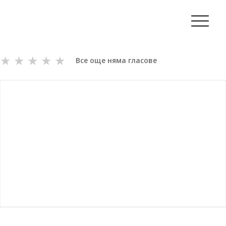
★
★
★
★
★
Все още няма гласове