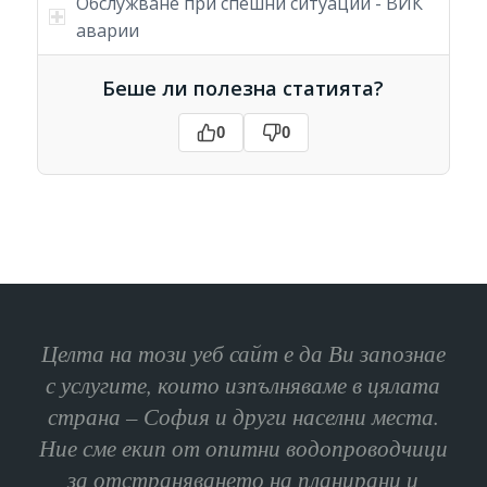
Обслужване при спешни ситуации - ВИК
аварии
Беше ли полезна статията?
0
0
Целта на този уеб сайт е да Ви запознае
с услугите, които изпълняваме в цялата
страна – София и други населни места.
Ние сме екип от опитни водопроводчици
за отстраняването на планирани и