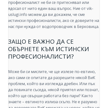
професионалист не би се притеснявал или
ядосал от нито един ваш въпрос. Ние от vik-
uslugi.info можем да ви докажем, че сме
истински професионалисти, ако се доверите на
нас при нужда от водопроводчик в Берковица.
ЗАЩО Е ВАЖНО ДА СЕ
ОБЪРНЕТЕ КЪМ ИСТИНСКИ
ПРОФЕСИОНАЛИСТИ?
Може би си мислите, че ще излезе по-евтино,
ако сами се опитате да разрешите някой ВиК
проблем, който ви изглежда дребен. Или пък
да повикате съседа, някой приятел или познат,
който ще свърши работата без пари? Както
знаете – евтиното излиза скъпо. Не е разумно
да доверявате ВиК мрежата на човек, който не