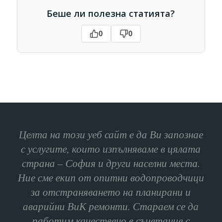
Беше ли полезна статията?
0
0
Целта на този уеб сайт е да Ви запознае
с услугите, които изпълняваме в цялата
страна – София и други населни места.
Ние сме екип от опитни водопроводчици
за отстраняването на планирани и
аварийни ВиК ремонти. Стараем се да
работим качествено в съчетание с