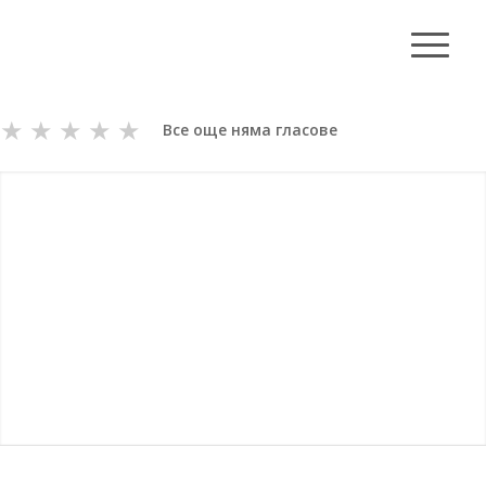
★
★
★
★
★
Все още няма гласове