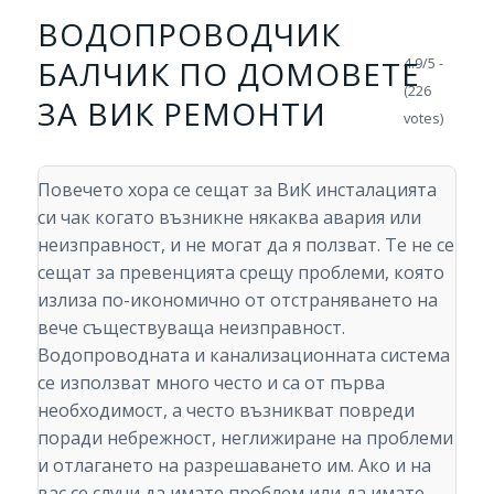
ВОДОПРОВОДЧИК
БАЛЧИК ПО ДОМОВЕТЕ
4.9/5 -
(226
ЗА ВИК РЕМОНТИ
votes)
Повечето хора се сещат за ВиК инсталацията
си чак когато възникне някаква авария или
неизправност, и не могат да я ползват. Те не се
сещат за превенцията срещу проблеми, която
излиза по-икономично от отстраняването на
вече съществуваща неизправност.
Водопроводната и канализационната система
се използват много често и са от първа
необходимост, а често възникват повреди
поради небрежност, неглижиране на проблеми
и отлагането на разрешаването им. Ако и на
вас се случи да имате проблем или да имате