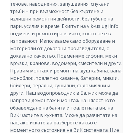
течове, наводнения, запушвания, спукани
тръби – при възможност без къртене и
излишни ремонтни дейности, без губене на
пари, усилия и време. Екипът на vik-uslugi.info
подменя и ремонтира всичко, което не е в
изправност. Използваме само оборудване и
материали от доказани произведители, с
доказано качество. Подменяме сифони, меки
връзки, кранове, водомери, смесители и други.
Правим монтаж и ремонт на: душ кабина, вана,
моноблок, тоалетно казанче, батерии, мивки,
бойлери, перални, сушилни, съдомиялни и
други. Наш водопроводчик в Балчик може да
направи демонтаж и монтаж на цялостното
обзавеждане на банята и тоалетната ви, на
ВиК частите в кухнята. Може да разчитате на
нас, ако искате да разберете какво е
моментното състояние на ВиК системата. Ние