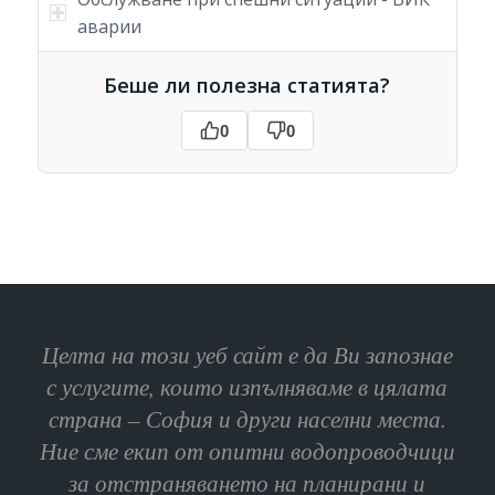
аварии
Беше ли полезна статията?
0
0
Целта на този уеб сайт е да Ви запознае
с услугите, които изпълняваме в цялата
страна – София и други населни места.
Ние сме екип от опитни водопроводчици
за отстраняването на планирани и