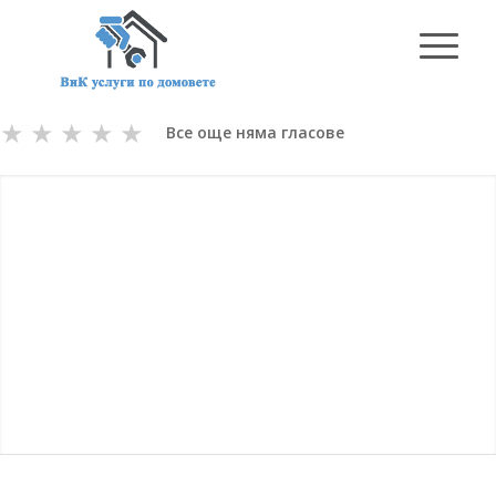
★
★
★
★
★
Все още няма гласове