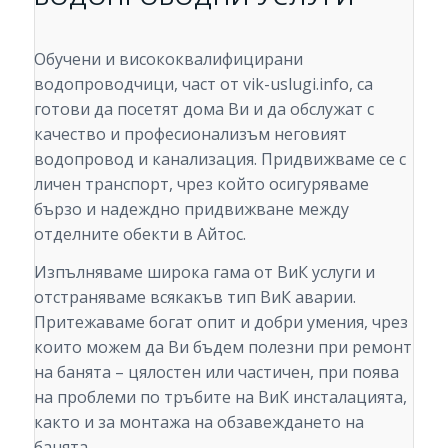
Обучени и висококвалифицирани
водопроводчици, част от vik-uslugi.info, са
готови да посетят дома Ви и да обслужат с
качество и професионализъм неговият
водопровод и канализация. Придвижваме се с
личен транспорт, чрез който осигуряваме
бързо и надеждно придвижване между
отделните обекти в Айтос.
Изпълняваме широка гама от ВиК услуги и
отстраняваме всякакъв тип ВиК аварии.
Притежаваме богат опит и добри умения, чрез
които можем да Ви бъдем полезни при ремонт
на банята – цялостен или частичен, при поява
на проблеми по тръбите на ВиК инсталацията,
както и за монтажа на обзавеждането на
банята.