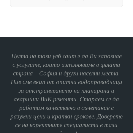
Целта на този уеб сайт е да Ви запознае
с услугите, които изпълняваме в цялата
страна – София и други населни места.
Ние сме екип от опитни водопроводчици
за отстраняването на планирани и
аварийни ВиК ремонти. Стараем се да
работим качествено в съчетание с
разумни цени и кратки срокове. Доверете
се на коректните специалисти в тази