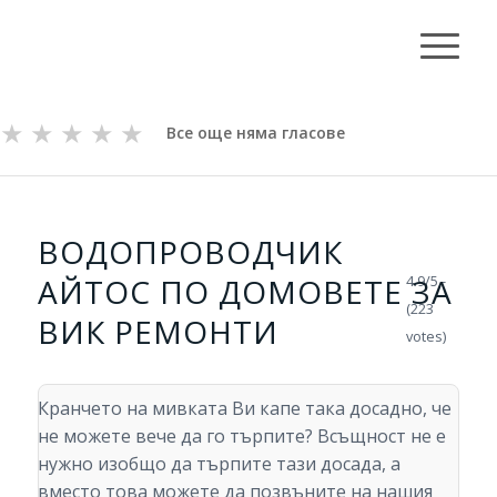
★
★
★
★
★
Все още няма гласове
ВОДОПРОВОДЧИК
АЙТОС ПО ДОМОВЕТЕ ЗА
4.9/5 -
(223
ВИК РЕМОНТИ
votes)
Кранчето на мивката Ви капе така досадно, че
не можете вече да го търпите? Всъщност не е
нужно изобщо да търпите тази досада, а
вместо това можете да позвъните на нашия