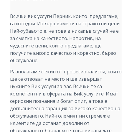
Всички вик услуги Перник, които предлагаме,
са изгодни. Извършваме ги на страхотни цени.
Най-хубавото е, че това в никакъв случай не е
за сметка на качеството. Напротив, на
чудесните цени, които предлагаме, ще
получите високо качество и коректно, бързо
обслужване.
Разполагаме с екип от професионалисти, които
ще се отзоват на място и ще извършат
нужните ВиК услуги за вас. Всички те са
компетентни в сферата на ВиК услугите. Имат
сериозни познания и богат опит, а това е
допълнителна гаранция за високо качество на
обслужването. Най-големият ни стремеж е
клиентите да останат доволни от
обслужването. Стараем се това винаги да е