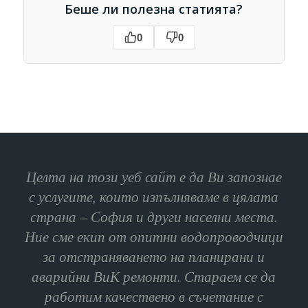
Беше ли полезна статията?
0
0
Целта на този уеб сайт е да Ви запознае
с услугите, които изпълняваме в цялата
страна – София и други населни места.
Ние сме екип от опитни водопроводчици
за отстраняването на планирани и
аварийни ВиК ремонти. Стараем се да
работим качествено в съчетание с