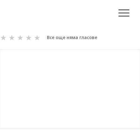
★
★
★
★
★
Все още няма гласове