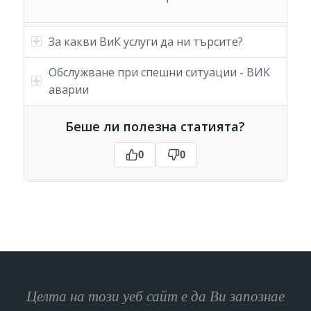
За какви ВиК услуги да ни търсите?
Обслужване при спешни ситуации - ВИК
аварии
Беше ли полезна статията?
0
0
Целта на този уеб сайт е да Ви запознае