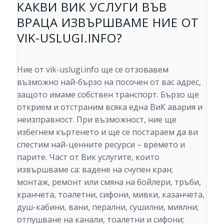
КАКВИ ВИК УСЛУГИ ВЪВ
ВРАЦА ИЗВЪРШВАМЕ НИЕ ОТ
VIK-USLUGI.INFO?
Ние от vik-uslugi.info ще се отзовавем
възможно най-бързо на посочен от вас адрес,
защото имаме собствен транспорт. Бързо ще
открием и отстраним всяка една ВиК авария и
неизправност. При възможност, ние ще
избегнем къртенето и ще се постараем да ви
спестим най-ценните ресурси – времето и
парите. Част от Вик услугите, които
извършваме са: вадене на счупен кран;
монтаж, ремонт или смяна на бойлери, тръби,
кранчета, тоалетни, сифони, мивки, казанчета,
душ-кабини, вани, перални, сушилни, миялни;
отпушване на канали, тоалетни и сифони;