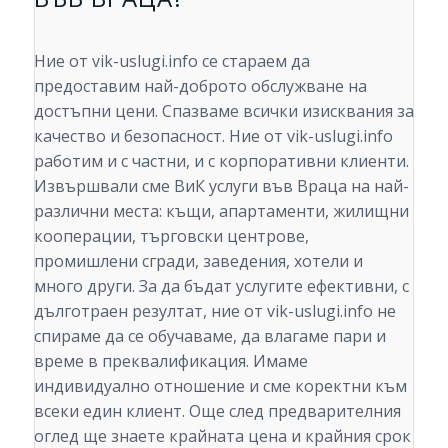
Ние от vik-uslugi.info се стараем да
предоставим най-доброто обслужване на
достъпни цени. Спазваме всички изисквания за
качество и безопасност. Ние от vik-uslugi.info
работим и с частни, и с корпоративни клиенти.
Извършвали сме ВиК услуги във Враца на най-
различни места: къщи, апартаменти, жилищни
кооперации, търговски центрове,
промишлени сгради, заведения, хотели и
много други. За да бъдат услугите ефективни, с
дълготраен резултат, ние от vik-uslugi.info не
спираме да се обучаваме, да влагаме пари и
време в преквалификация. Имаме
индивидуално отношение и сме коректни към
всеки един клиент. Още след предварителния
оглед ще знаете крайната цена и крайния срок