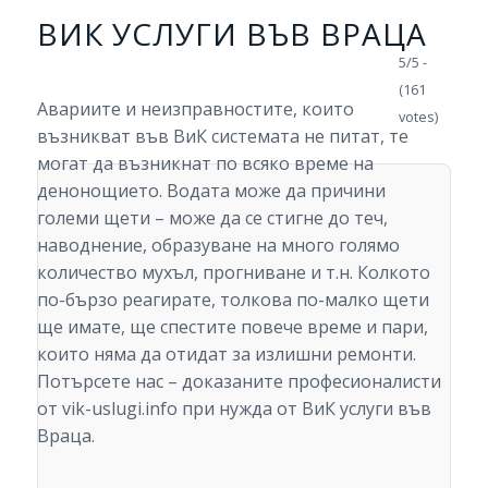
ВИК УСЛУГИ ВЪВ ВРАЦА
5/5 -
(161
Авариите и неизправностите, които
votes)
възникват във ВиК системата не питат, те
могат да възникнат по всяко време на
денонощието. Водата може да причини
големи щети – може да се стигне до теч,
наводнение, образуване на много голямо
количество мухъл, прогниване и т.н. Колкото
по-бързо реагирате, толкова по-малко щети
ще имате, ще спестите повече време и пари,
които няма да отидат за излишни ремонти.
Потърсете нас – доказаните професионалисти
от vik-uslugi.info при нужда от ВиК услуги във
Враца.