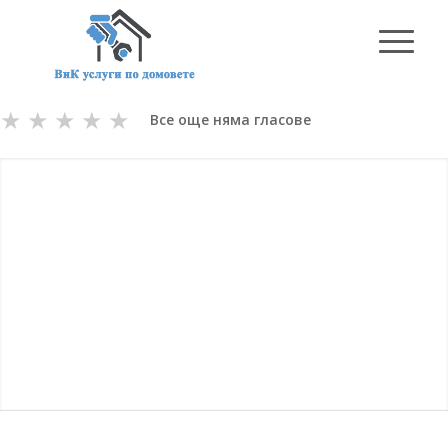
★
★
★
★
★
Все още няма гласове