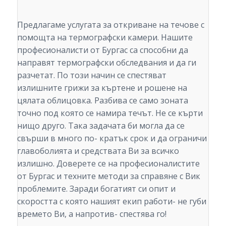
Предлагаме услугата за откриване на течове с
помощта на термографски камери. Нашите
професионалисти от Бургас са способни да
направят термографски обследвания и да ги
разчетат. По този начин се спестяват
излишните грижи за къртене и рошене на
цялата облицовка. Разбива се само зоната
точно под която се намира течът. Не се кърти
нищо друго. Така задачата би могла да се
свърши в много по- кратък срок и да ограничи
главоболията и средствата Ви за всичко
излишно. Доверете се на професионалистите
от Бургас и техните методи за справяне с Вик
проблемите. Заради богатият си опит и
скоростта с която нашият екип работи- не губи
времето Ви, а напротив- спестява го!