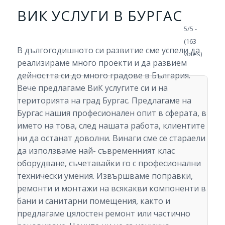
ВИК УСЛУГИ В БУРГАС
5/5 -
(163
В дългогодишното си развитие сме успели да
votes)
реализираме много проекти и да развием
дейността си до много градове в България.
Вече предлагаме ВиК услугите си и на
територията на град Бургас. Предлагаме на
Бургас нашия професионален опит в сферата, в
името на това, след нашата работа, клиентите
ни да останат доволни. Винаги сме се стараели
да използваме най- съвременният клас
оборудване, съчетавайки го с професионални
технически умения. Извършваме поправки,
ремонти и монтажи на всякакви компоненти в
бани и санитарни помещения, както и
предлагаме цялостен ремонт или частично