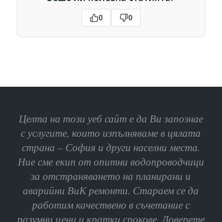
0
0
Целта на този уеб сайт е да Ви запознае
с услугите, които изпълняваме в цялата
страна – София и други населни места.
Ние сме екип от опитни водопроводчици
за отстраняването на планирани и
аварийни ВиК ремонти. Стараем се да
работим качествено в съчетание с
разумни цени и кратки срокове. Доверете