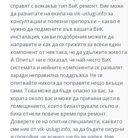
справят с всякакъв тип ВиК ремонт. Вие може
да разчитате на екипа на vik-uslugi.info за
консултации и полезни препоръки – какво е
нужно да подмените във вашата ВиК
инсталация, какви подобрения можете да
направите и как да се грижите за всеки един
компонент от нея така, че да удължите живота
й. Опитът ни е показал, че най-често ВиК
системата и нейните компоненти се развалят
заради неправилна поддръжка. Не се
опитвайте никога да поправяте нещо вкъщи
сами. Това може да бъде опасно за вас, за
хората около вас и може да причини щети в
помещението, които биха стрували скъпо и
биха отнели повече време при ремонт.
Доверете се на опитни специалисти, каквито
сме ние от vik-uslugi.info, за да бъдете сигурни
и спокойни, че всичко ще бъде наред. Ние