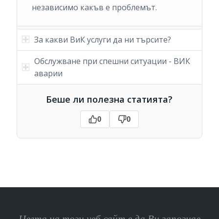
независимо какъв е проблемът.
За какви ВиК услуги да ни търсите?
Обслужване при спешни ситуации - ВИК
аварии
Беше ли полезна статията?
0
0
Целта на този уеб сайт е да Ви запознае