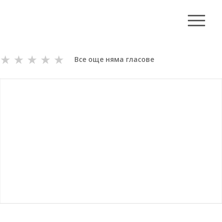
★
★
★
★
★
Все още няма гласове