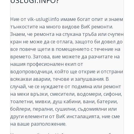
USLUGI.INFO?
Ние от vik-uslugi.info имаме богат опит и знаем
тънкостите на много видове ВиК ремонти.
Знаем, че ремонта на спукана тръба или счупен
кран не може да се отлага, защото би довел до
все повече щети в помещението с течение на
времето. Затова, вие можете да разчитате на
нашия професионален екип от
водопроводчици, който ще открие и отстрани
всякакви аварии, течове и запушвания. В
случай, че се нуждаете от подмяна или ремонт
на меки връзки, смесители, водомери, сифони,
тоалетни, мивки, душ кабини, вани, батерии,
бойлери, перални, сушилни, съдомиялни или
други елементи от ВиК инсталацията, ние сме
на ваше разположение.