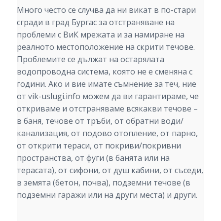
Много често се случва да ни викат в по-стари
сгради в град Бургас за отстраняване на
проблеми с ВиК мрежата и за намиране на
реалното местоположение на скрити течове.
Проблемите се дължат на остарялата
водопроводна система, която не е сменяна с
години. Ако и вие имате съмнение за теч, ние
от vik-uslugi.info можем да ви гарантираме, че
откриваме и отстраняваме всякакви течове –
в баня, течове от тръби, от обратни води/
канализация, от подово отопление, от парно,
от открити тераси, от покриви/покривни
пространства, от фуги (в банята или на
терасата), от сифони, от душ кабини, от съседи,
в земята (бетон, почва), подземни течове (в
подземни гаражи или на други места) и други.