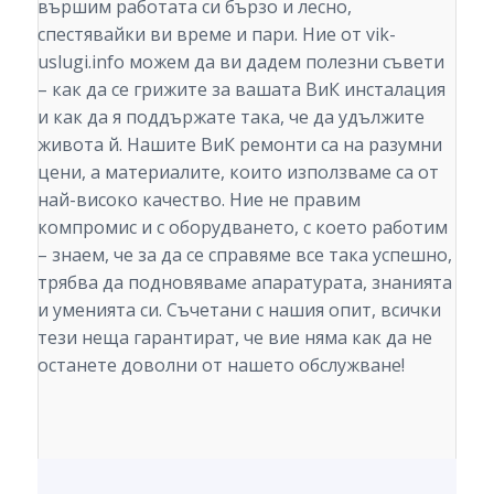
вършим работата си бързо и лесно,
спестявайки ви време и пари. Ние от vik-
uslugi.infо можем да ви дадем полезни съвети
– как да се грижите за вашата ВиК инсталация
и как да я поддържате така, че да удължите
живота й. Нашите ВиК ремонти са на разумни
цени, а материалите, които използваме са от
най-високо качество. Ние не правим
компромис и с оборудването, с което работим
– знаем, че за да се справяме все така успешно,
трябва да подновяваме апаратурата, знанията
и уменията си. Съчетани с нашия опит, всички
тези неща гарантират, че вие няма как да не
останете доволни от нашето обслужване!