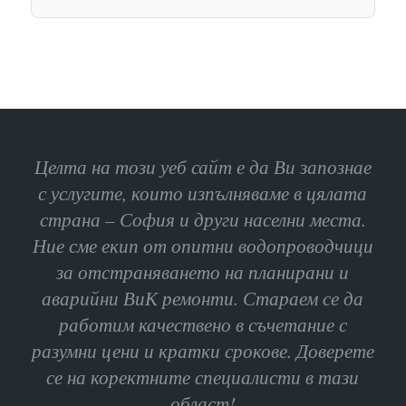
Целта на този уеб сайт е да Ви запознае
с услугите, които изпълняваме в цялата
страна – София и други населни места.
Ние сме екип от опитни водопроводчици
за отстраняването на планирани и
аварийни ВиК ремонти. Стараем се да
работим качествено в съчетание с
разумни цени и кратки срокове. Доверете
се на коректните специалисти в тази
област!