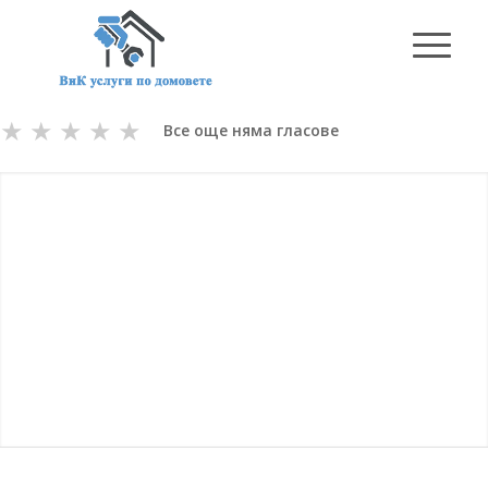
★
★
★
★
★
Все още няма гласове